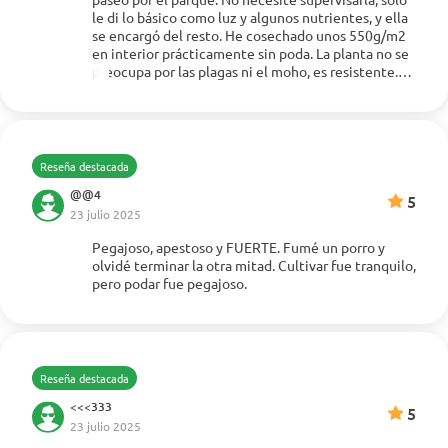
le di lo básico como luz y algunos nutrientes, y ella
Mostrar más
se encargó del resto. He cosechado unos 550g/m2
en interior prácticamente sin poda. La planta no se
preocupa por las plagas ni el moho, es resistente.
Esta es definitivamente una variedad de bajo
mantenimiento y el rendimiento fue sólido.
Reseña destacada
@@4
5
23 julio 2025
Pegajoso, apestoso y FUERTE. Fumé un porro y
Mostrar más
olvidé terminar la otra mitad. Cultivar fue tranquilo,
pero podar fue pegajoso.
Reseña destacada
<<<333
5
23 julio 2025