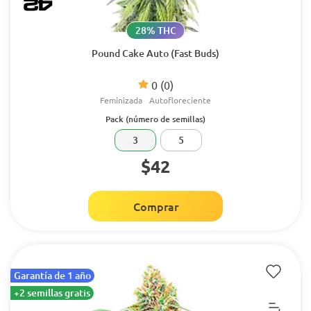
28% THC
Pound Cake Auto (Fast Buds)
0
(0)
Feminizada
Autofloreciente
Pack (número de semillas)
3
5
$42
Comprar
Garantía de 1 año
+2 semillas gratis