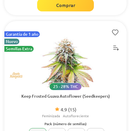
Comprar
Garantía de 1 año
Nuevo
Semillas Extra
25 - 28% THC
Keep Frosted Guava Autoflower (Seedkeepers)
4.9
(15)
Feminizada
Autofloreciente
Pack (número de semillas)