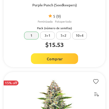
Purple Punch (Seedkeepers)
5
(9)
Feminizada
Fotoperiodo
Pack (número de semillas)
1
3+1
5+2
10+4
$15.53
Comprar
15% off