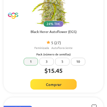
24% THC
Black Herer Autoflower (EGS)
5
(27)
Feminizada
Autofloreciente
Pack (número de semillas)
1
3
5
10
$15.45
Comprar