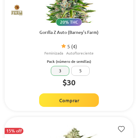
20% THC
Gorilla Z Auto (Barney's Farm)
5
(4)
Feminizada
Autofloreciente
Pack (número de semillas)
3
5
$30
Comprar
15% off