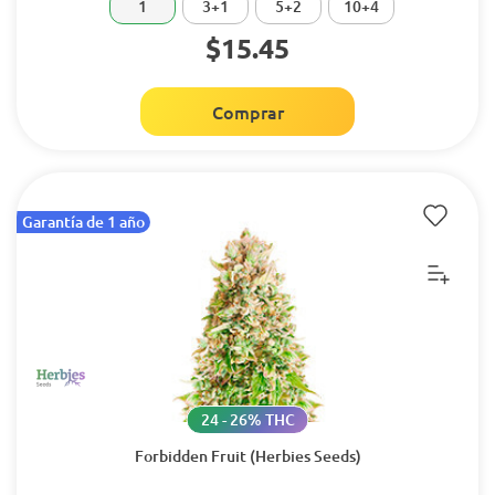
1
3+1
5+2
10+4
$15.45
Comprar
Garantía de 1 año
24 - 26% THC
Forbidden Fruit (Herbies Seeds)