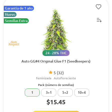
Garantía de 1 año
Nuevo
Semillas Extra
24 - 28% THC
Auto GG#4 Original Glue F1 (Seedkeepers)
5
(32)
Feminizada
Autofloreciente
Pack (número de semillas)
1
3+1
5+2
10+4
$15.45