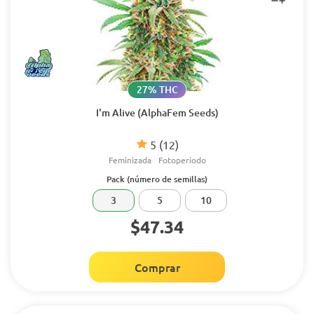
27% THC
I'm Alive (AlphaFem Seeds)
5
(12)
Feminizada
Fotoperiodo
Pack (número de semillas)
3
5
10
$47.34
Comprar