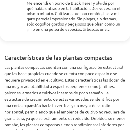
Me encendí un porro de Black Herer y olvidé por
qué había entrado en la habitación. Dos veces. En el
mismo minuto. Cultivarla fue pan comido; hasta mi
Mostrar más
gato parecía impresionado. Sin plagas, sin dramas,
solo cogollos gordos y pegajosos que olían como un
pino en una pelea de especias. Si buscas una
variedad que te haga sentir como si una nube cálida
te hubiera abrazado, esta es la indicada. 10/10,
olvidaría lo que digo otra vez.
Características de las plantas compactas
Las plantas compactas cuentan con una configuración estructural
que las hace propicias cuando se cuenta con poco espacio o se
requiere privacidad en el cultivo. Estas características las dotan de
una mayor adaptabilidad a espacios pequeños como jardines,
balcones, armarios y cultivos internos de poco tamaño. La
estructura de crecimiento de estas variedades se identifica por
una corta expansión hacia lo vertical y un mayor desarrollo
horizontal, permitiendo que el ambiente de cultivo no requiera de
gran altura, ya que su estiramiento es reducido. Debido a su menor
tamaño, las plantas compactas tienen rendimientos inferiores por