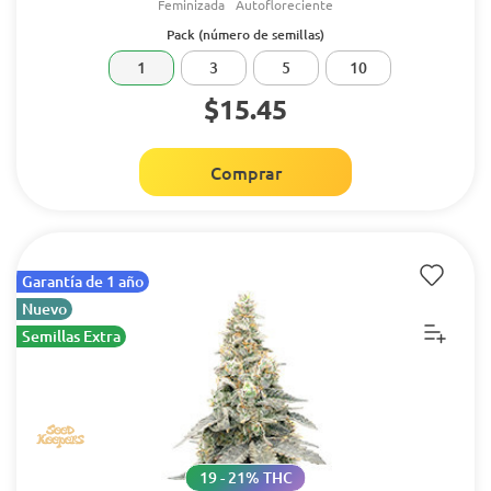
Feminizada
Autofloreciente
Pack (número de semillas)
1
3
5
10
$15.45
Comprar
Garantía de 1 año
Nuevo
Semillas Extra
19 - 21% THC