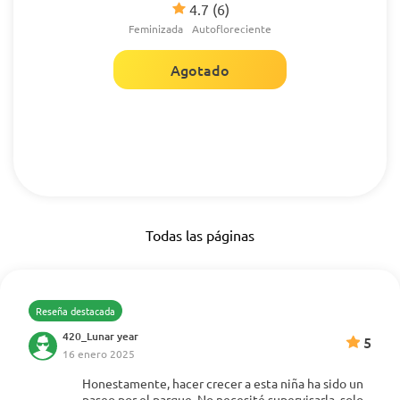
4.7
(6)
Feminizada
Autofloreciente
Agotado
Todas las páginas
Reseña destacada
420_Lunar year
5
16 enero 2025
Honestamente, hacer crecer a esta niña ha sido un
paseo por el parque. No necesité supervisarla, solo