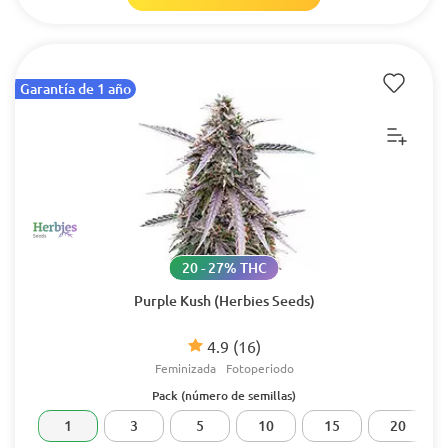
Garantía de 1 año
20 - 27% THC
Purple Kush (Herbies Seeds)
4.9
(16)
Feminizada
Fotoperiodo
Pack (número de semillas)
1
3
5
10
15
20