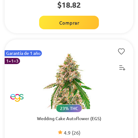
$18.82
Comprar
Garantía de 1 año
1+1=3
23% THC
Wedding Cake Autoflower (EGS)
4.9
(26)