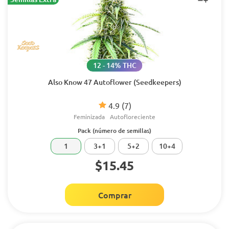
12 - 14% THC
Also Know 47 Autoflower (Seedkeepers)
4.9
(7)
Feminizada
Autofloreciente
Pack (número de semillas)
1
3+1
5+2
10+4
$15.45
Comprar