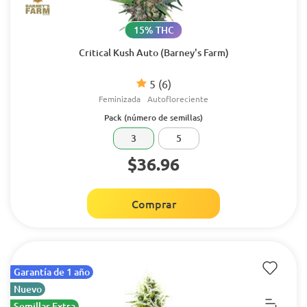
15% THC
Critical Kush Auto (Barney's Farm)
5
(6)
Feminizada
Autofloreciente
Pack (número de semillas)
3
5
$36.96
Comprar
Garantía de 1 año
Nuevo
Semillas Extra