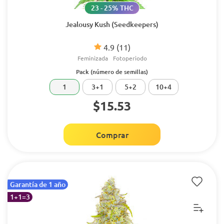
23 - 25% THC
Jealousy Kush (Seedkeepers)
4.9
(11)
Feminizada
Fotoperiodo
Pack (número de semillas)
1
3+1
5+2
10+4
$15.53
Comprar
Garantía de 1 año
1+1=3