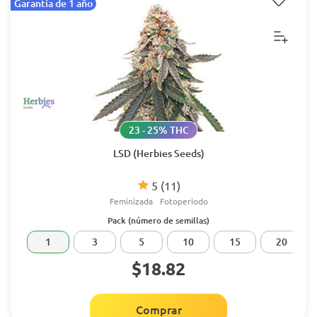
Garantía de 1 año
23 - 25% THC
LSD (Herbies Seeds)
5
(11)
Feminizada
Fotoperiodo
Pack (número de semillas)
1
3
5
10
15
20
$18.82
Comprar