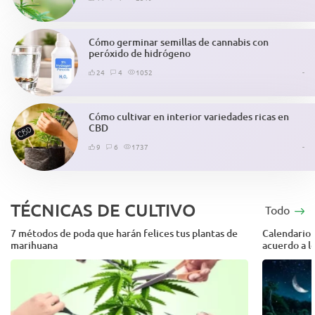
Cómo germinar semillas de cannabis con
peróxido de hidrógeno
24
4
1052
-
Cómo cultivar en interior variedades ricas en
CBD
9
6
1737
-
TÉCNICAS DE CULTIVO
Todo
7 métodos de poda que harán felices tus plantas de
Calendario 
marihuana
acuerdo a lo