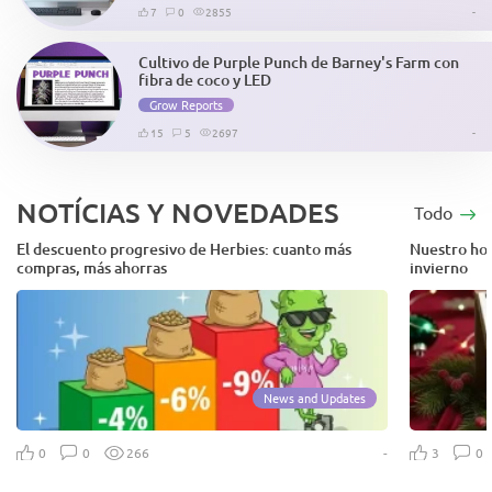
7
0
2855
-
Cultivo de Purple Punch de Barney's Farm con
fibra de coco y LED
Grow Reports
15
5
2697
-
NOTÍCIAS Y NOVEDADES
Todo
El descuento progresivo de Herbies: cuanto más
Nuestro hor
compras, más ahorras
invierno
News and Updates
-
0
0
266
3
0