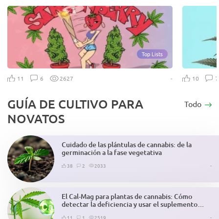
Top Lists
-
11
6
2627
10
GUÍA DE CULTIVO PARA
Todo
NOVATOS
Cuidado de las plántulas de cannabis: de la
germinación a la fase vegetativa
38
2
2033
-
El Cal-Mag para plantas de cannabis: Cómo
detectar la deficiencia y usar el suplemento
correctamente
11
1
2519
-