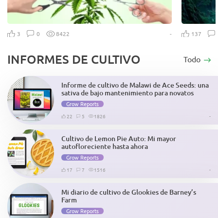
-
3
0
8422
137
INFORMES DE CULTIVO
Todo
Informe de cultivo de Malawi de Ace Seeds: una
sativa de bajo mantenimiento para novatos
Grow Reports
22
5
1826
-
Cultivo de Lemon Pie Auto: Mi mayor
autofloreciente hasta ahora
Grow Reports
17
7
1516
-
Mi diario de cultivo de Glookies de Barney’s
Farm
Grow Reports