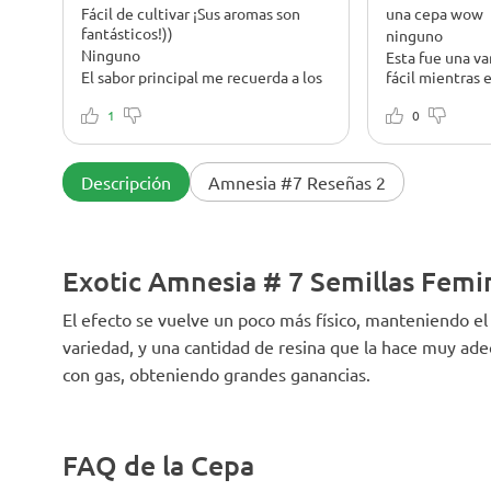
Fácil de cultivar ¡Sus aromas son
una cepa wow
fantásticos!))
ninguno
Ninguno
Esta fue una v
El sabor principal me recuerda a los
fácil mientras 
melocotones, pero no a los
no tuve que hac
melocotones reales, más como el
1
solo podar un p
0
aroma de melocotones de los dulces
un poco el ext
de tu infancia 👍 mezclado con ese
obtener un bue
sabor predominante puedes sentir
Descripción
Amnesia #7 Reseñas 2
toques de menta fina cada vez que
inhalas y menos cuando exhalas 🌱
el sabor tardío es más como un
regusto amaderado y en general es
Exotic Amnesia # 7 Semillas Femi
sabroso. Como prefiero las hierbas
frescas, creo que después de una
curación podría perder lo que
El efecto se vuelve un poco más físico, manteniendo e
realmente me gusta de ella, pero
variedad, y una cantidad de resina que la hace muy ade
también podría aportar un sabor
con gas, obteniendo grandes ganancias.
diferente, más amaderado y
melocotón sin más menta fina. El
efecto es difícil de describir ya que
no fumé esta hierba solo, por lo que
la descripción del efecto llegará
FAQ de la Cepa
pronto.