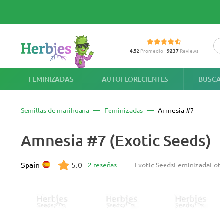
4.52
Promedio
9237
Reviews
FEMINIZADAS
AUTOFLORECIENTES
BUSCA
Semillas de marihuana
Feminizadas
Amnesia #7
Amnesia #7 (Exotic Seeds)
Spain
5.0
2 reseñas
Exotic Seeds
Feminizada
Fo