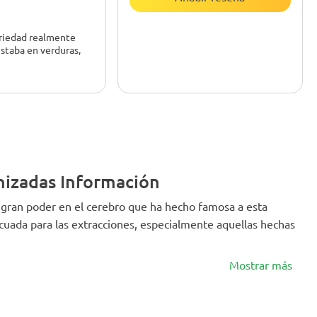
ariedad realmente
estaba en verduras,
er nada con ella,
oco en flor para abrir
remo superior y
n rendimiento.
nizadas Información
l gran poder en el cerebro que ha hecho famosa a esta
cuada para las extracciones, especialmente aquellas hechas
Mostrar más