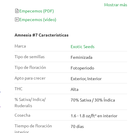
Mostrar más
un aroma a incienso más marcado, pudiendo incluso
Empecemos
(PDF)
encontrar individuos con tonos florales, similares a la
kush. La estructura cambia a una más robusta,
Empecemos
(vídeo)
proporcionando más estabilidad a los largos cogollos
formados por Amnesia.
Amnesia #7 Características
Marca
Exotic Seeds
Tipo de semillas
Feminizada
Tipo de floración
Fotoperiodo
Apto para crecer
Exterior, Interior
THC
Alta
% Sativa/ Indica/
70% Sativa / 30% Índica
Ruderalis
Cosecha
1.6 - 1.8 oz/ft² en interior
Tiempo de floración
70 días
interior