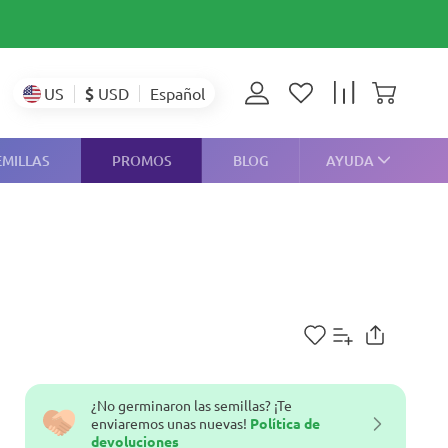
$
USD
US
Español
EMILLAS
PROMOS
BLOG
AYUDA
¿No germinaron las semillas? ¡Te
enviaremos unas nuevas!
Política de
devoluciones