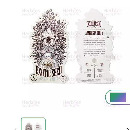
Alta%
THC