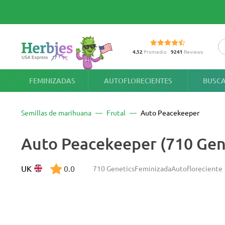
4.52
Promedio
9241
Reviews
FEMINIZADAS
AUTOFLORECIENTES
BUSCA
Semillas de marihuana
Frutal
Auto Peacekeeper
Auto Peacekeeper (710 Gen
UK
0.0
710 Genetics
Feminizada
Autofloreciente