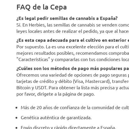
FAQ de la Cepa
¿Es legal pedir semillas de cannabis a España?
Sí. En Herbies, las semillas de cannabis se venden co
leyes locales antes de realizar el pedido, ya que al hac
¿Es esta cepa adecuada para el cultivo en exterior
Por supuesto. La es una excelente elección para el cult
mejores resultados posibles, recomendamos comprobar l
"Características" y compararlas con tus condiciones loca
¿Cuáles son los métodos de pago más populares par
Ofrecemos una variedad de opciones de pago seguras par
tarjetas de crédito y débito (Visa, Mastercard), trans
Bitcoin y USDT. Para obtener la lista más precisa y act
por favor, dirígete a la página de pago.
Más de 20 años de confianza de la comunidad de cult
Genética auténtica de garantizada.
Envío discreto y rápido directamente a España.