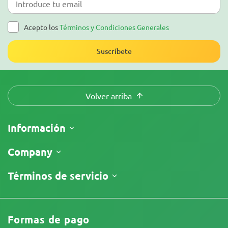
Acepto los
Términos y Condiciones Generales
Suscríbete
Volver arriba
Información
Envíos
Company
Seguimiento de envío
¿Quiénes somos?
Términos de servicio
Política de devolución
Contáctanos
Precios
Términos y Condiciones
Comentarios
Promociones
Descargo de responsabilidad
Afiliados
Formas de pago
Política de privacidad