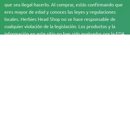
que sea ilegal hacerlo. Al comprar, estás confirmando que
eres mayor de edad y conoces las leyes y regulaciones
locales. Herbies Head Shop no se hace responsable de
cualquier violación de la legislación. Los productos y la
información en este sitio no han sido evaluados por la FDA
y NO están destinados a diagnosticar, tratar, curar o
prevenir ninguna enfermedad. Todos los productos
contienen menos de un 0,3 % de THC cuando
corresponde, de acuerdo con la normativa federal. Por
favor, asegúrate de cumplir con tus leyes locales, ya que
Herbies no ofrece asesoramiento legal y no asume
ninguna responsabilidad por el uso o cultivo de cannabis
en zonas donde está prohibido.
Los pagos realizados en este sitio web pueden ser procesados de dos
maneras:
— Directamente por Pure Atmosphere S.A.M. S.L.
— A través de nuestro proveedor de servicios de pago, WORLD SPACE LINK
SL, con domicilio en Calle El Pilar, 17, 03005 Alicante, España, con número de