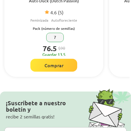
Auto Duck (Dutch Passion)
Aut
4.6
(5)
Feminizada
Autofloreciente
Pack (número de semillas)
7
76.5
$90
Guardar 13.5
Comprar
¡Suscríbete a nuestro
boletín y
recibe 2 semillas gratis!