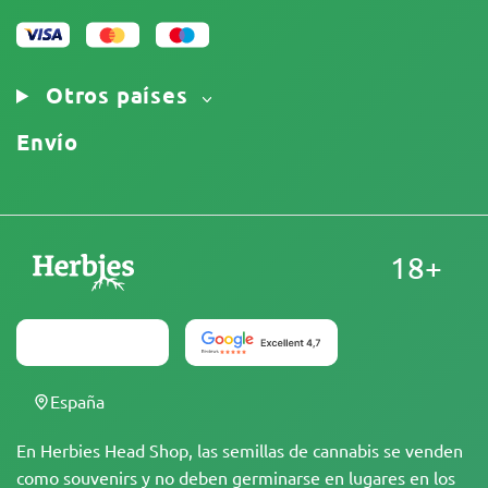
Nuestros autores
Política de cookies
Mapa del sitio
Aviso Legal
Otros países
Envío
18+
España
En Herbies Head Shop, las semillas de cannabis se venden
como souvenirs y no deben germinarse en lugares en los