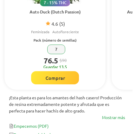
7 - 15% THC
Auto Duck (Dutch Passion)
Aut
4.6
(5)
Feminizada
Autofloreciente
Pack (número de semillas)
7
76.5
$90
Guardar 13.5
Comprar
¡Esta planta es para los amantes del hash casero! Producción
de resina extremadamente potente y afrutada que es
perfecta para hacer hachís de alto grado.
Mostrar más
Empecemos
(PDF)