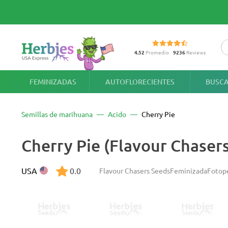
4.52
Promedio
9236
Reviews
FEMINIZADAS
AUTOFLORECIENTES
BUSCA
Semillas de marihuana
Acido
Cherry Pie
Cherry Pie (Flavour Chasers
USA
0.0
Flavour Chasers Seeds
Feminizada
Fotop