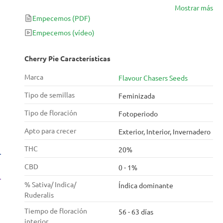
Mostrar más
que produce cogollos llamativos que son igualmente
Empecemos
(PDF)
estimulantes para todos los sentidos. Cherry Pie
estalla con aromas recién horneados que son
Empecemos
(vídeo)
afrutados y dulces tanto en sabor como en olor. La
cepa es tan clásica como sugiere su nombre,
Cherry Pie Características
procedente de cepas parentales conocidas por su
Marca
Flavour Chasers Seeds
crecimiento duradero y placentero.
Tipo de semillas
Feminizada
Tipo de floración
Fotoperiodo
Apto para crecer
Exterior, Interior, Invernadero
THC
20%
CBD
0 - 1%
% Sativa/ Indica/
Índica dominante
Ruderalis
Tiempo de floración
56 - 63 días
interior