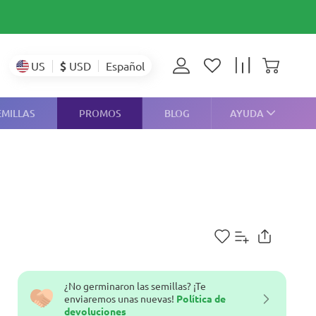
$
USD
US
Español
EMILLAS
PROMOS
BLOG
AYUDA
¿No germinaron las semillas? ¡Te
enviaremos unas nuevas!
Política de
devoluciones