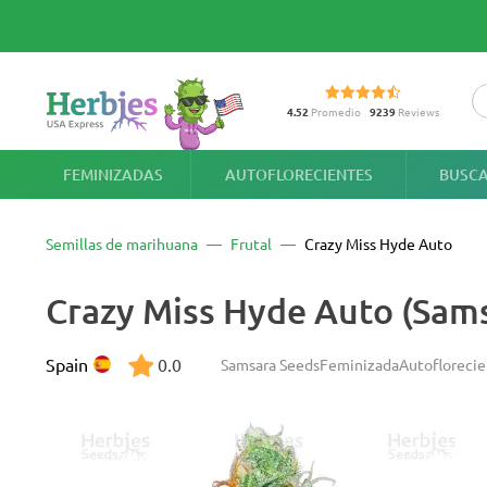
4.52
Promedio
9239
Reviews
FEMINIZADAS
AUTOFLORECIENTES
BUSCA
Semillas de marihuana
Frutal
Crazy Miss Hyde Auto
Crazy Miss Hyde Auto (Sam
Spain
0.0
Samsara Seeds
Feminizada
Autofloreci