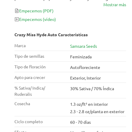
Mostrar más
autoflorecientes. Con un intenso 19% de THC, esta
Empecemos
(PDF)
cepa ofrece sensaciones verdaderamente únicas:
comienza con un fuerte subidón cerebral que
Empecemos
(vídeo)
lentamente se convierte en un efecto sedante
relajante.
Crazy Miss Hyde Auto Características
Marca
Samsara Seeds
Tipo de semillas
Feminizada
Tipo de floración
Autofloreciente
Apto para crecer
Exterior, Interior
% Sativa/ Indica/
30% Sativa / 70% Índica
Ruderalis
Cosecha
1.3 oz/ft² en interior
2.3 - 2.8 oz/planta en exterior
Ciclo completo
60 - 70 días