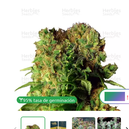
17 - 21%
THC
95% tasa de germinación