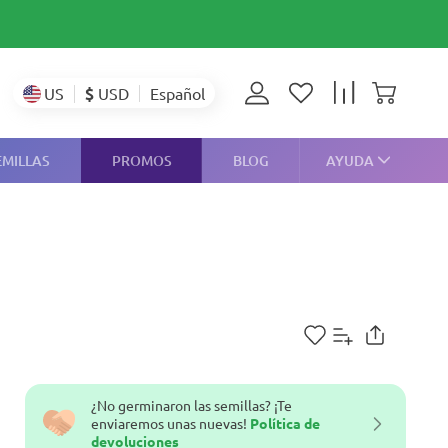
$
USD
US
Español
EMILLAS
PROMOS
BLOG
AYUDA
¿No germinaron las semillas? ¡Te
enviaremos unas nuevas!
Política de
devoluciones