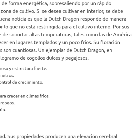
e de forma energética, sobresaliendo por un rápido
 zona de cultivo. Si se desea cultivar en interior, se debe
buena noticia es que la Dutch Dragon responde de manera
or lo que no está restringida para el cultivo interno. Por sus
paz de soportar altas temperaturas, tales como las de América
ecer en lugares templados y un poco fríos. Su floración
as son cuantiosas. Un ejemplar de Dutch Dragon, en
ilogramo de cogollos dulces y pegajosos.
roso y estructura fuerte.
metros.
ontrol de crecimiento.
a crecer en climas fríos.
uropeos.
ún.
dad. Sus propiedades producen una elevación cerebral