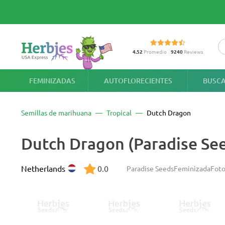
4.52
Promedio
9240
Reviews
FEMINIZADAS
AUTOFLORECIENTES
BUSCA
Semillas de marihuana
Tropical
Dutch Dragon
Dutch Dragon (Paradise Se
Netherlands
0.0
Paradise Seeds
Feminizada
Foto