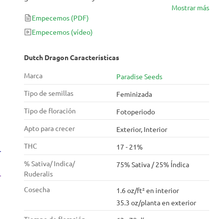
Mostrar más
cuenta con una estructura de crecimiento vigoroso y
Empecemos
(PDF)
prolongado, capaz de superar los 3 metros. En 70
días madurar hasta 1 kg de cogollos dulces y efecto
Empecemos
(vídeo)
creativo.
Dutch Dragon Características
Marca
Paradise Seeds
Tipo de semillas
Feminizada
Tipo de floración
Fotoperiodo
Apto para crecer
Exterior, Interior
THC
17 - 21%
% Sativa/ Indica/
75% Sativa / 25% Índica
Ruderalis
Cosecha
1.6 oz/ft² en interior
35.3 oz/planta en exterior