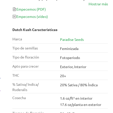
Mostrar más
zumbidos, que son súper relajantes. Gracias a sus
Empecemos
(PDF)
genes holandeses, esta variedad feminizada crece
bien en exteriores e interiores con rendimientos
Empecemos
(vídeo)
como 500 g de más del 20% de THC en solo 60 días.
Dutch Kush Características
Marca
Paradise Seeds
Tipo de semillas
Feminizada
Tipo de floración
Fotoperiodo
Apto para crecer
Exterior, Interior
THC
20+
% Sativa/ Indica/
20% Sativa / 80% Índica
Ruderalis
Cosecha
1.6 oz/ft² en interior
17.6 oz/planta en exterior