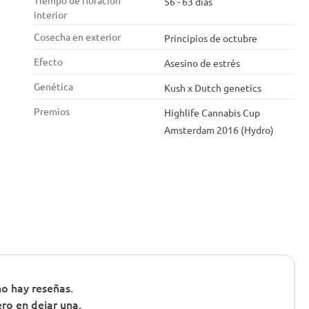
Tiempo de floración
56 - 63 días
interior
Cosecha en exterior
Principios de octubre
Efecto
Asesino de estrés
Genética
Kush x Dutch genetics
Premios
Highlife Cannabis Cup
Amsterdam 2016 (Hydro)
o hay reseñas.
ero en dejar una.