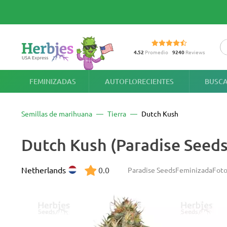
4.52
Promedio
9240
Reviews
FEMINIZADAS
AUTOFLORECIENTES
BUSCA
Semillas de marihuana
Tierra
Dutch Kush
Dutch Kush (Paradise Seeds
Netherlands
0.0
Paradise Seeds
Feminizada
Foto