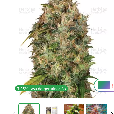
20+%
THC
95% tasa de germinación