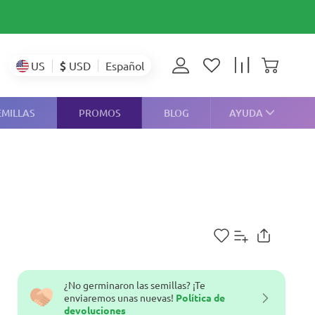
$
USD
US
Español
EMILLAS
PROMOS
BLOG
AYUDA
¿No germinaron las semillas? ¡Te
enviaremos unas nuevas!
Política de
devoluciones