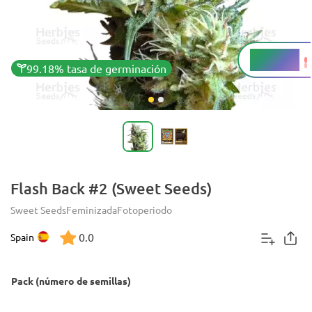
15 - 20%
THC
99.18% tasa de germinación
Flash Back #2 (Sweet Seeds)
Sweet Seeds
Feminizada
Fotoperiodo
0.0
Spain
Pack (número de semillas)