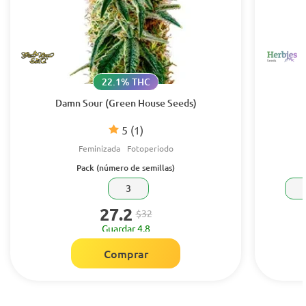
22.1% THC
Damn Sour (Green House Seeds)
5
(1)
Feminizada
Fotoperiodo
Pack (número de semillas)
3
27.2
$32
Guardar 4.8
Comprar