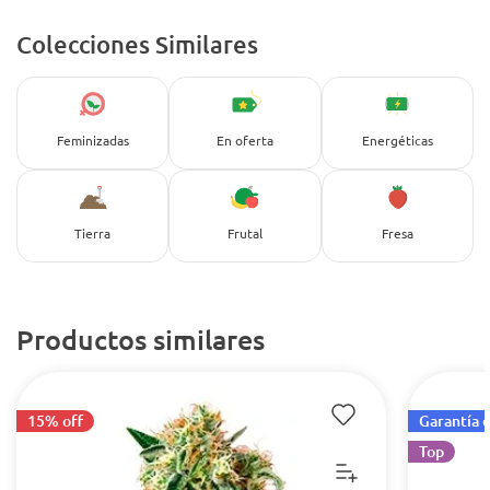
Colecciones Similares
Feminizadas
En oferta
Energéticas
Tierra
Frutal
Fresa
Productos similares
15% off
Garantía 
Top