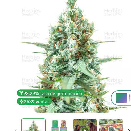
98.29% tasa de germinación
27%
THC
2689 ventas