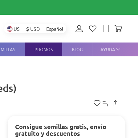
$
USD
US
Español
EMILLAS
PROMOS
BLOG
AYUDA
eds)
Consigue semillas gratis, envío
gratuito y descuentos