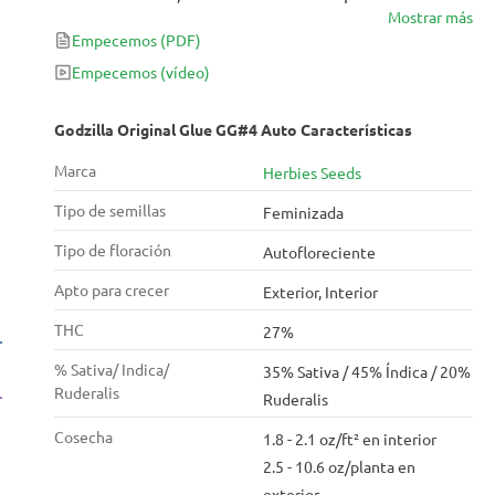
Mostrar más
todos tus dolores y ansiedades. Con sus potentes
Empecemos
(PDF)
efectos y su irresistible sabor dulce y afrutado con
matices picantes, ¡Godzilla Original Glue GG#4 Auto
Empecemos
(vídeo)
te hará sentir en la cima del mundo!
Godzilla Original Glue GG#4 Auto Características
Marca
Herbies Seeds
Tipo de semillas
Feminizada
Tipo de floración
Autofloreciente
Apto para crecer
Exterior, Interior
THC
27%
% Sativa/ Indica/
35% Sativa / 45% Índica / 20%
Ruderalis
Ruderalis
Cosecha
1.8 - 2.1 oz/ft² en interior
2.5 - 10.6 oz/planta en
exterior