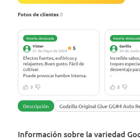
Fotos de clientes
0
Reseña destacada
Reseña destacad
Victor
Gorilla
5
21 de Mayo de 2024
24 de Junio
Efectos fuertes, eufóricos y
Increíble sabor
relajantes. Buen gusto. Fácil de
toques especia
cultivar.
desventaja para
Puede provocar hambre intensa.
-
Godzilla Original Glue GG#4 Auto
¡Me encantó el
me golpeó fuerte, haciéndome
3
variedad! El sa
2
sentir felizmente sedado y súper
mezcla de dulzu
eufórico. El nivel de THC de hasta
un toque espec
un 27% no es ninguna broma. Me
fue suave y agr
Descripción
Godzilla Original Glue GG#4 Auto R
sentí increíblemente relajada y
igual de bueno,
feliz, con una perspectiva de la vida
habitación con
completamente nueva. Sólo ten
Como cazador d
cuidado con los antojos; Me dio
variedad fue pe
Información sobre la variedad Go
mucha hambre.
cepa es fantást
que ame un sab