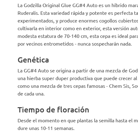
agradable. ¡Lo
La Godzilla Original Glue GG#4 Auto es un híbrido mar
encarecidament
Ruderalis. Esta variedad rápida y potente es perfecta t
entusiastas del
experimentados, y produce enormes cogollos cubiertos 
cultivarla en interior como en exterior, esta versión a
modesta estatura de 70-140 cm, esta cepa es ideal para
por vecinos entrometidos - nunca sospecharán nada.
Genética
La GG#4 Auto se origina a partir de una mezcla de Godz
una hierba super duper productiva que puede crecer al 
como una mezcla de tres cepas famosas - Chem Sis, Sour
de cada una.
Tiempo de floración
Desde el momento en que plantas la semilla hasta el 
dure unas 10-11 semanas.