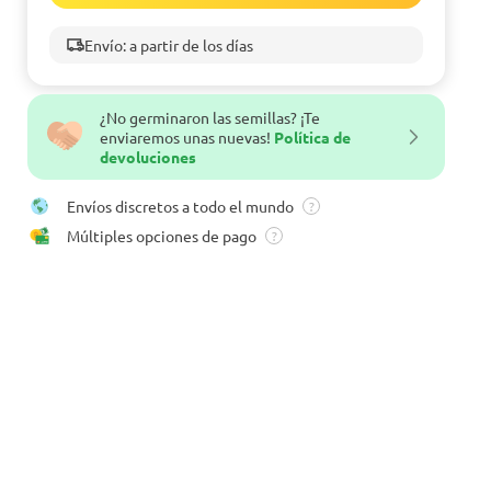
Envío: a partir de los días
¿No germinaron las semillas? ¡Te
enviaremos unas nuevas!
Política de
devoluciones
Envíos discretos a todo el mundo
?
Múltiples opciones de pago
?