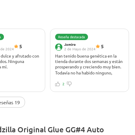
a
Reseña destacada
Jamiro
5
5
 de 2024
2 de Mayo de 2024
, dulce y afrutado con
Han tenido buena genética en la
dos. Ninguna
tienda durante dos semanas y están
 mí.
prosperando y creciendo muy bien.
Todavía no ha habido ninguno,
excepto que estoy plagado de
 sabor de esta
mosquitos de los hongos, pero es
bor era una increíble
2
culpa mía. Vinieron de afuera con
ra y fruta fresca con
otras plantas.
iado. Cada bocanada
Buena genética, estoy deseando
adable. El olor era
enseñaros las fotos de los cogollos.
eseñas 19
 llenando la
 un aroma delicioso.
e sabores, esta
rfecta para mí. Esta
dzilla Original Glue GG#4 Auto
ica para cualquiera
or complejo y