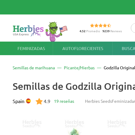
4.52
Promedio
9239
Reviews
FEMINIZADAS
AUTOFLORECIENTES
BUSCA
Semillas de marihuana
Picante/Hierbas
Godzilla Origin
Semillas de Godzilla Origi
Spain
4.9
19 reseñas
Herbies Seeds
Feminizada