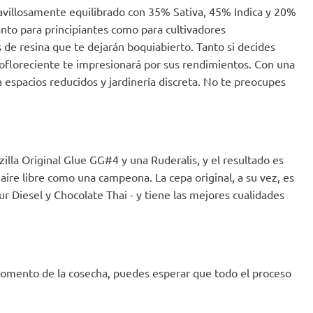
 recomiendo
avillosamente equilibrado con 35% Sativa, 45% Indica y 20%
e para los
anto para principiantes como para cultivadores
 sabor!
de resina que te dejarán boquiabierto. Tanto si decides
utofloreciente te impresionará por sus rendimientos. Con una
 espacios reducidos y jardinería discreta. No te preocupes
illa Original Glue GG#4 y una Ruderalis, y el resultado es
aire libre como una campeona. La cepa original, a su vez, es
 Diesel y Chocolate Thai - y tiene las mejores cualidades
momento de la cosecha, puedes esperar que todo el proceso