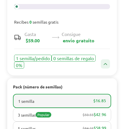
Recibes
0
semillas gratis
Gasta
Consigue
$59.00
envío gratuíto
1 semilla/pedido
0 semillas de regalo
0%
Pack (número de semillas)
$16.85
1 semilla
$42.96
3 semillas
Popular
$50.55
$58.99
5 semillas
$84.25