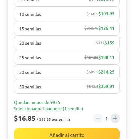
$103.93
10 semillas
$168.5
$126.41
15 semillas
$252.75
$159
20 semillas
$337
$188.11
25 semillas
$421.25
$214.25
30 semillas
$505.5
$339.81
50 semillas
$842.5
Quedan menos de 9935
Seleccionado: 1 paquete (1 semilla)
$16.85
/ $16.85 por semilla
Añadir al carrito