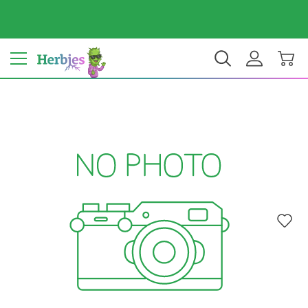
Tu país: Estados Unidos
$ USD
ES