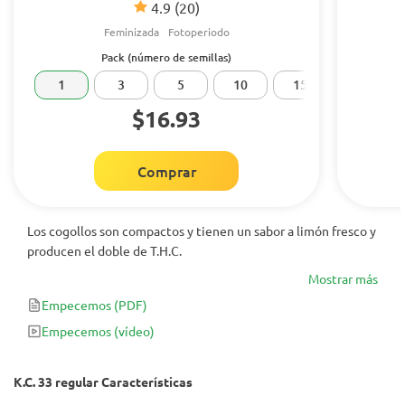
4.9
(20)
Feminizada
Fotoperiodo
Pack (número de semillas)
1
3
5
10
15
20
$16.93
Comprar
Los cogollos son compactos y tienen un sabor a limón fresco y
producen el doble de T.H.C.
Mostrar más
Empecemos
(PDF)
Empecemos
(vídeo)
K.C. 33 regular Características