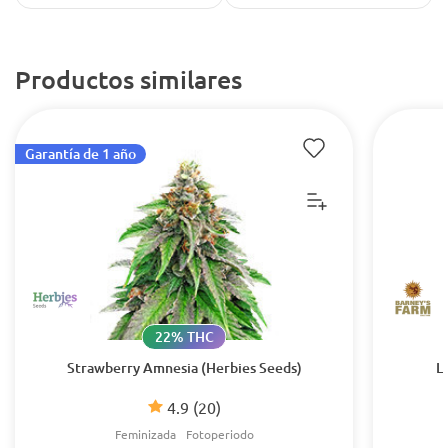
Productos similares
Garantía de 1 año
22% THC
Strawberry Amnesia (Herbies Seeds)
L
4.9
(20)
Feminizada
Fotoperiodo