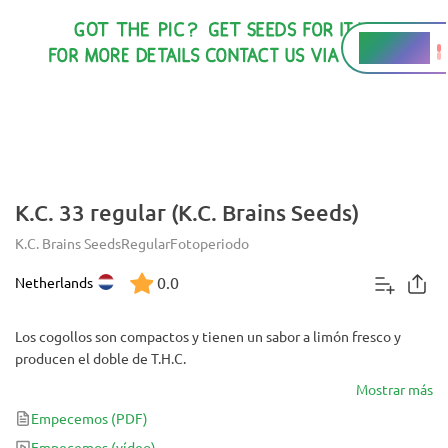
20 - 22%
THC
K.C. 33 regular (K.C. Brains Seeds)
K.C. Brains Seeds
Regular
Fotoperiodo
0.0
Netherlands
Los cogollos son compactos y tienen un sabor a limón fresco y
producen el doble de T.H.C.
Mostrar más
Empecemos
(PDF)
Empecemos
(vídeo)