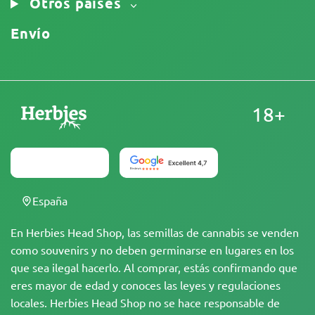
Otros países
Envío
18+
España
En Herbies Head Shop, las semillas de cannabis se venden
como souvenirs y no deben germinarse en lugares en los
que sea ilegal hacerlo. Al comprar, estás confirmando que
eres mayor de edad y conoces las leyes y regulaciones
locales. Herbies Head Shop no se hace responsable de