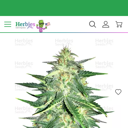
Tu país: Estados Unidos
$ USD
ES