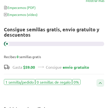
Este híbrido Sativa dominante es una de las autos más afrutadas de
Mostrar más
Fast Buds. Ideal para los apasionados de las variedades de
Empecemos
(PDF)
marihuana con sabor único, efecto estimulante y buen
Empecemos
(vídeo)
rendimiento.
Consigue semillas gratis, envío gratuito y
descuentos
Recibes
0
semillas gratis
Gasta
$59.00
Consigue
envío gratuíto
1 semilla/pedido
0 semillas de regalo
0%