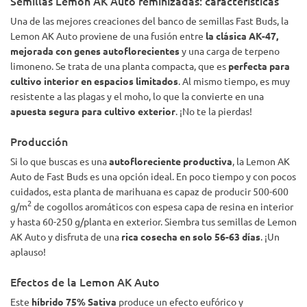
Semillas Lemon AK Auto feminizadas: características
de que termine de fumar un porro.
Una de las mejores creaciones del banco de semillas Fast Buds, la
Lemon AK Auto proviene de una fusión entre
la clásica AK-47,
mejorada con genes autoflorecientes
y una carga de terpeno
limoneno. Se trata de una planta compacta, que es
perfecta para
cultivo interior en espacios limitados
. Al mismo tiempo, es muy
resistente a las plagas y el moho, lo que la convierte en una
apuesta segura para cultivo exterior
. ¡No te la pierdas!
Producción
Si lo que buscas es una
autofloreciente productiva
, la Lemon AK
Auto de Fast Buds es una opción ideal. En poco tiempo y con pocos
cuidados, esta planta de marihuana es capaz de producir 500-600
2
g/m
de cogollos aromáticos con espesa capa de resina en interior
y hasta 60-250 g/planta en exterior. Siembra tus semillas de Lemon
AK Auto y disfruta de una
rica cosecha en solo 56-63 días
. ¡Un
aplauso!
Efectos de la Lemon AK Auto
Este
híbrido 75% Sativa
produce un efecto eufórico y