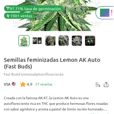
97.71% tasa de germinación
24%
THC
1901 ventas
+
1
Semillas feminizadas Lemon AK Auto
(Fast Buds)
Fast Buds
Feminizada
Autofloreciente
4.9
USA
27 reseñas
Creada con la famosa AK-47, la Lemon AK Auto es una
autofloreciente rica en THC que produce hermosas flores rosadas
con sabor agridulce y aroma a pastel de limón recién horneado.