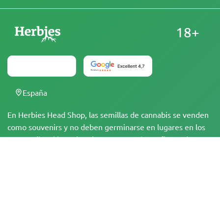
18+
España
En Herbies Head Shop, las semillas de cannabis se venden
como souvenirs y no deben germinarse en lugares en los
que sea ilegal hacerlo. Al comprar, estás confirmando que
eres mayor de edad y conoces las leyes y regulaciones
locales. Herbies Head Shop no se hace responsable de
cualquier violación de la legislación. Los productos y la
información en este sitio no han sido evaluados por la FDA
y NO están destinados a diagnosticar, tratar, curar o
prevenir ninguna enfermedad. Todos los productos