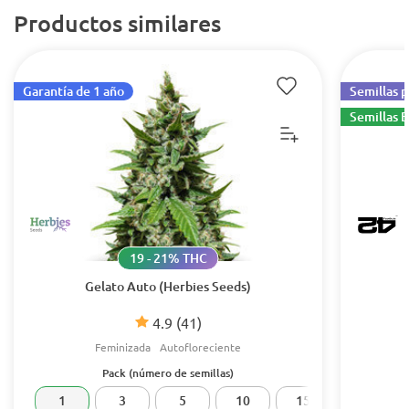
Productos similares
Garantía de 1 año
Semillas 
Semillas E
19 - 21% THC
Gelato Auto (Herbies Seeds)
4.9
(41)
Feminizada
Autofloreciente
Pack (número de semillas)
1
3
5
10
15
20