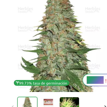
19 - 23%
THC
99.73% tasa de germinación