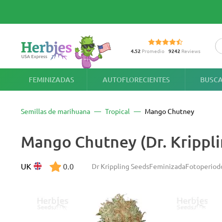
4.52
Promedio
9242
Reviews
FEMINIZADAS
AUTOFLORECIENTES
BUSCA
Semillas de marihuana
Tropical
Mango Chutney
Mango Chutney (Dr. Krippli
UK
0.0
Dr Krippling Seeds
Feminizada
Fotoperiod