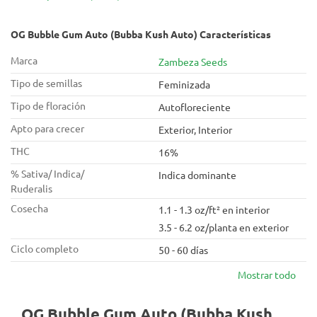
nuevos sabores y perfiles de cannabinoides. Zambeza Seeds
aprovechó la oportunidad y decidió cruzar una genética
estadounidense muy potente para c
OG Bubble Gum Auto (Bubba Kush Auto) Características
Marca
Zambeza Seeds
Tipo de semillas
Feminizada
Tipo de floración
Autofloreciente
Apto para crecer
Exterior, Interior
THC
16%
% Sativa/ Indica/
Indica dominante
Ruderalis
Cosecha
1.1 - 1.3 oz/ft² en interior
3.5 - 6.2 oz/planta en exterior
Ciclo completo
50 - 60 días
Mostrar todo
OG Bubble Gum Auto (Bubba Kush