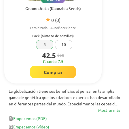
Gnomo Auto (Kannabia Seeds)
0
(0)
Feminizada
Autofloreciente
Pack (número de semillas)
5
10
42.5
$50
Guardar 7.5
Comprar
La globalización tiene sus beneficios al pensar en la amplia
gama de genética que los criadores expertos han desarrollado
en diferentes partes del mundo. Especialmente las cepas de
los EE. UU. Ganaron cada vez más influencia a lo largo de los
Mostrar más
años. Se las arreglaron para satisfacer a los exigentes
Empecemos
(PDF)
productores y fumadores de Europa que tenían hambre de
Empecemos
(vídeo)