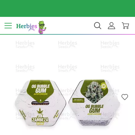
Tu país: Estados Unidos
$ USD
ES