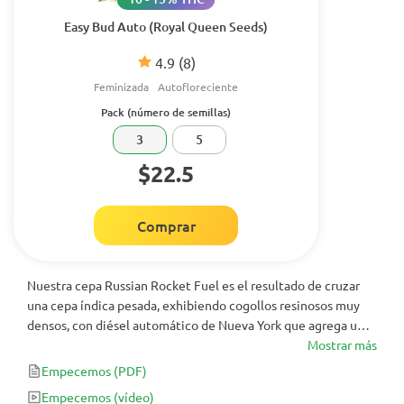
Easy Bud Auto (Royal Queen Seeds)
4.9
(8)
Feminizada
Autofloreciente
Pack (número de semillas)
3
5
$22.5
Comprar
Nuestra cepa Russian Rocket Fuel es el resultado de cruzar
una cepa índica pesada, exhibiendo cogollos resinosos muy
densos, con diésel automático de Nueva York que agrega un
olor exótico alto y profundamente afrutado a la mezcla. El
Mostrar más
combustible de cohete ruso exhibe un olor a combustible
Empecemos
(PDF)
muy similar al diesel debido a su herencia de NYCD, pero
Empecemos
(vídeo)