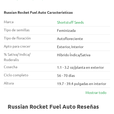
también puede impulsar un aroma afrutado y funky. El
combustible de cohete ruso produce cogollos apretados y
cubiertos de cristal que aumentarán de peso
Russian Rocket Fuel Auto Características
Marca
Shortstuff Seeds
Tipo de semillas
Feminizada
Tipo de floración
Autofloreciente
Apto para crecer
Exterior, Interior
% Sativa/ Indica/
Híbrido Índica/Sativa
Ruderalis
Cosecha
1.1 - 3.2 oz/planta en exterior
Ciclo completo
56 - 70 días
Altura
19.7 - 39.4 pulgadas en interior
Mostrar todo
Russian Rocket Fuel Auto Reseñas