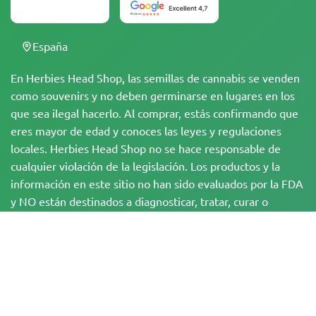
España
En Herbies Head Shop, las semillas de cannabis se venden
como souvenirs y no deben germinarse en lugares en los
que sea ilegal hacerlo. Al comprar, estás confirmando que
eres mayor de edad y conoces las leyes y regulaciones
locales. Herbies Head Shop no se hace responsable de
cualquier violación de la legislación. Los productos y la
información en este sitio no han sido evaluados por la FDA
y NO están destinados a diagnosticar, tratar, curar o
prevenir ninguna enfermedad. Todos los productos
contienen menos de un 0,3 % de THC cuando
corresponde, de acuerdo con la normativa federal. Por
favor, asegúrate de cumplir con tus leyes locales, ya que
Herbies no ofrece asesoramiento legal y no asume
ninguna responsabilidad por el uso o cultivo de cannabis