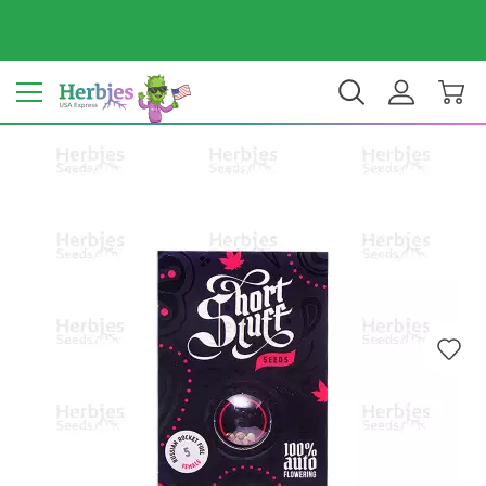
Tu país: Estados Unidos
$ USD
ES