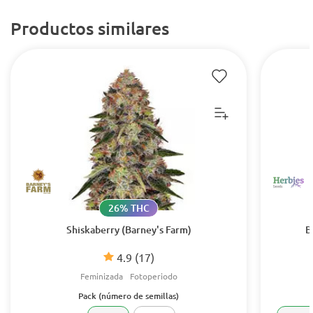
Productos similares
26% THC
Shiskaberry (Barney's Farm)
B
4.9
(17)
Feminizada
Fotoperiodo
Pack (número de semillas)