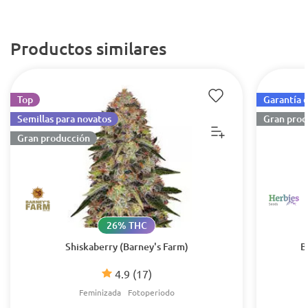
Productos similares
Top
Garantía 
Semillas para novatos
Gran prod
Gran producción
26% THC
Shiskaberry (Barney's Farm)
B
4.9
(17)
Feminizada
Fotoperiodo