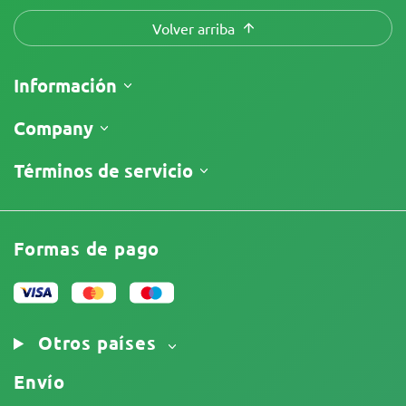
Volver arriba
Información
Envíos
Company
Seguimiento de envío
¿Quiénes somos?
Términos de servicio
Política de devolución
Contáctanos
Precios
Términos y Condiciones
Comentarios
Promociones
Descargo de responsabilidad
Afiliados
Formas de pago
Política de privacidad
Nuestros autores
Política de cookies
Mapa del sitio
Aviso Legal
Otros países
Envío