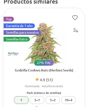
Productos similares
Top
Garantía de 1 año
Semillas para novatos
Semillas Extra
27% THC
Godzilla Cookies Auto (Herbies Seeds)
4.9
(51)
Feminizada
Autofloreciente
Pack (número de semillas)
1
3+1
5+2
10+4