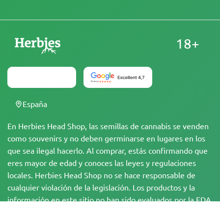
18+
España
En Herbies Head Shop, las semillas de cannabis se venden
como souvenirs y no deben germinarse en lugares en los
que sea ilegal hacerlo. Al comprar, estás confirmando que
eres mayor de edad y conoces las leyes y regulaciones
locales. Herbies Head Shop no se hace responsable de
cualquier violación de la legislación. Los productos y la
información en este sitio no han sido evaluados por la FDA
y NO están destinados a diagnosticar, tratar, curar o