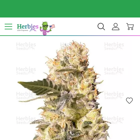
Tu país: Estados Unidos
$ USD
ES