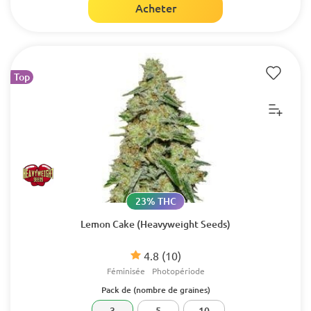
Acheter
Top
23% THC
Lemon Cake (Heavyweight Seeds)
4.8
(10)
Féminisée
Photopériode
Pack de (nombre de graines)
3
5
10