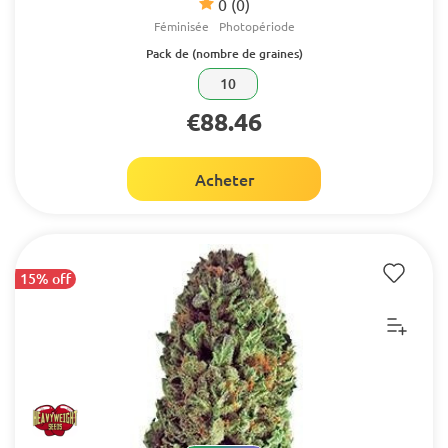
0
(0)
Féminisée
Photopériode
Pack de (nombre de graines)
10
€88.46
Acheter
15% off