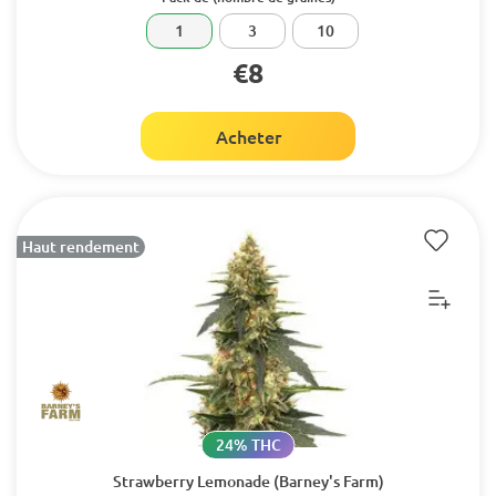
1
3
10
€8
Acheter
Haut rendement
24% THC
Strawberry Lemonade (Barney's Farm)