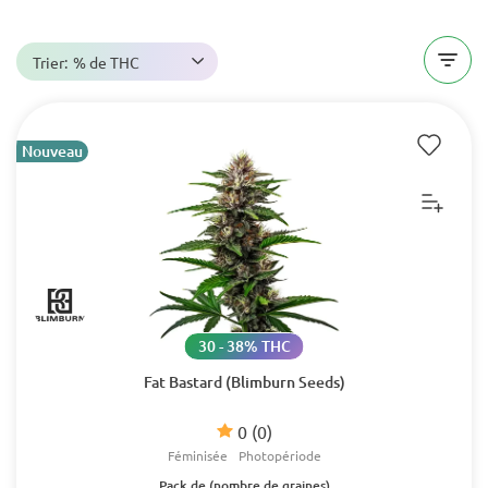
Trier:
% de THC
Nouveau
30 - 38% THC
Fat Bastard (Blimburn Seeds)
0
(0)
Féminisée
Photopériode
Pack de (nombre de graines)