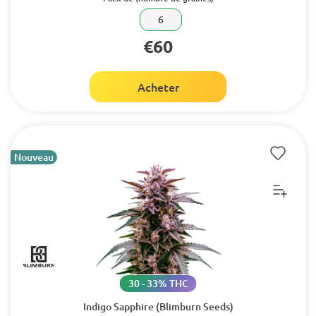
6
€60
Acheter
Nouveau
30 - 33% THC
Indigo Sapphire (Blimburn Seeds)