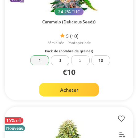
24.2% THC
Caramelo (Delicious Seeds)
5
(10)
Féminisée
Photopériode
Pack de (nombre de graines)
1
3
5
10
€10
Acheter
15% off
Nouveau