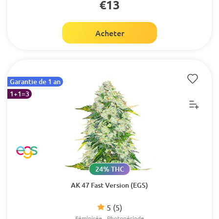
€13
Acheter
Garantie de 1 an
1+1=3
24% THC
AK 47 Fast Version (EGS)
5
(5)
Féminisée
Photopériode