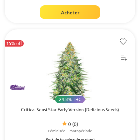
Acheter
15% off
24.8% THC
Critical Sensi Star Early Version (Delicious Seeds)
0
(0)
Féminisée
Photopériode
Pack de (nombre de graines)