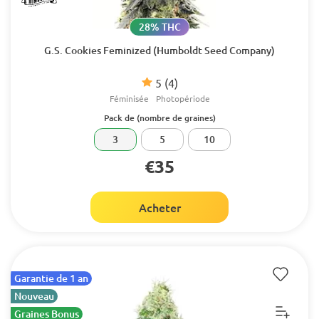
28% THC
G.S. Cookies Feminized (Humboldt Seed Company)
5
(4)
Féminisée
Photopériode
Pack de (nombre de graines)
3
5
10
€35
Acheter
Garantie de 1 an
Nouveau
Graines Bonus