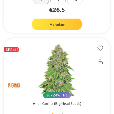
€26.5
Acheter
15% off
20 - 24% THC
Alien Gorilla (Big Head Seeds)