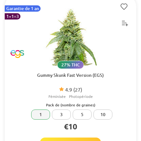
Garantie de 1 an
1+1=3
27% THC
Gummy Skunk Fast Version (EGS)
4.9
(27)
Féminisée
Photopériode
Pack de (nombre de graines)
1
3
5
10
€10