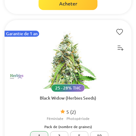
Acheter
Garantie de 1 an
25 - 28% THC
Black Widow (Herbies Seeds)
5
(2)
Féminisée
Photopériode
Pack de (nombre de graines)
1
3
5
10