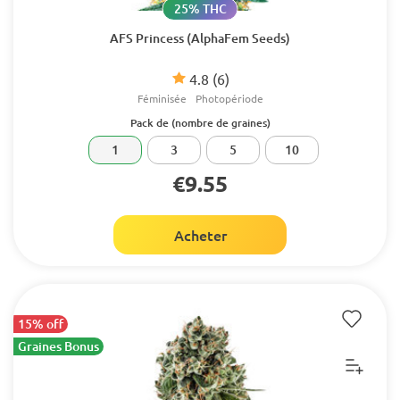
25% THC
AFS Princess (AlphaFem Seeds)
4.8
(6)
Féminisée
Photopériode
Pack de (nombre de graines)
1
3
5
10
€9.55
Acheter
15% off
Graines Bonus