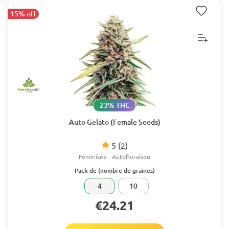
15% off
23% THC
Auto Gelato (Female Seeds)
5
(2)
Féminisée
Autofloraison
Pack de (nombre de graines)
4
10
€24.21