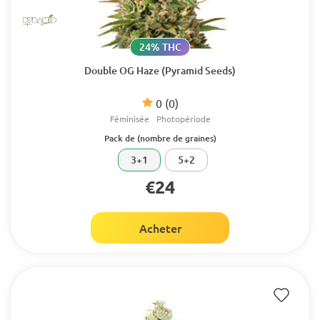
24% THC
Double OG Haze (Pyramid Seeds)
0
(0)
Féminisée
Photopériode
Pack de (nombre de graines)
3+1
5+2
€24
Acheter