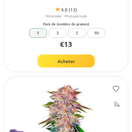
4.8
(13)
Féminisée
Photopériode
Pack de (nombre de graines)
1
3
5
10
€13
Acheter