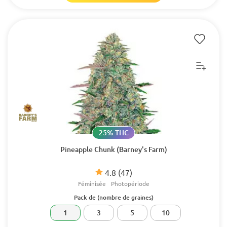
25% THC
Pineapple Chunk (Barney's Farm)
4.8
(47)
Féminisée
Photopériode
Pack de (nombre de graines)
1
3
5
10