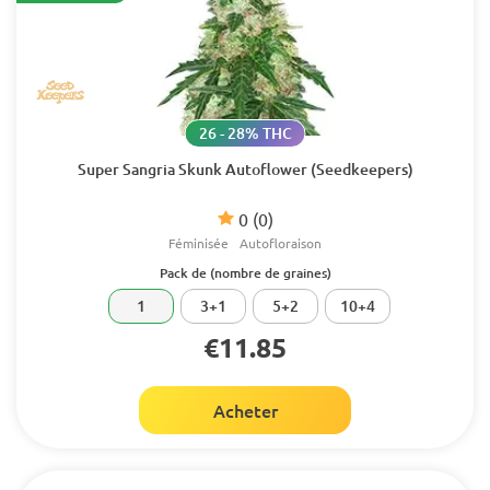
26 - 28% THC
Super Sangria Skunk Autoflower (Seedkeepers)
0
(0)
Féminisée
Autofloraison
Pack de (nombre de graines)
1
3+1
5+2
10+4
€11.85
Acheter