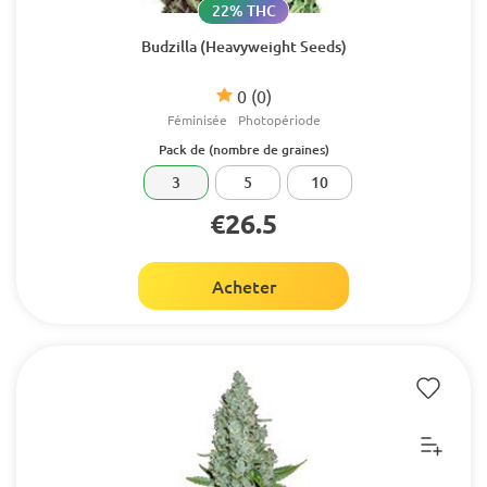
22% THC
Budzilla (Heavyweight Seeds)
0
(0)
Féminisée
Photopériode
Pack de (nombre de graines)
3
5
10
€26.5
Acheter