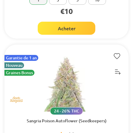
€10
Acheter
Garantie de 1 an
Nouveau
Graines Bonus
24 - 26% THC
Sangria Poison Autoflower (Seedkeepers)