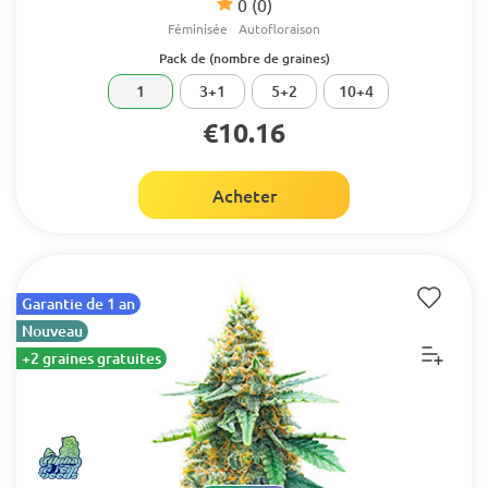
0
(0)
Féminisée
Autofloraison
Pack de (nombre de graines)
1
3+1
5+2
10+4
€10.16
Acheter
Garantie de 1 an
Nouveau
+2 graines gratuites