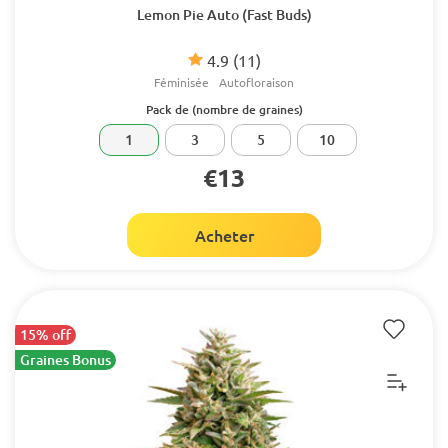
Lemon Pie Auto (Fast Buds)
4.9
(11)
Féminisée
Autofloraison
Pack de (nombre de graines)
1
3
5
10
€13
Acheter
15% off
Graines Bonus