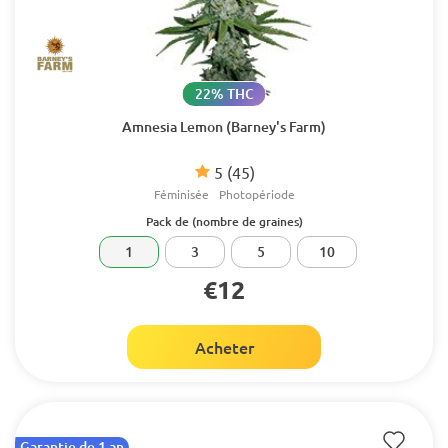
22% THC
Amnesia Lemon (Barney's Farm)
5
(45)
Féminisée
Photopériode
Pack de (nombre de graines)
1
3
5
10
€12
Acheter
Garantie de 1 an