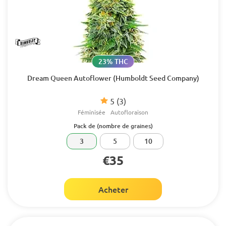
23% THC
Dream Queen Autoflower (Humboldt Seed Company)
5
(3)
Féminisée
Autofloraison
Pack de (nombre de graines)
3
5
10
€35
Acheter