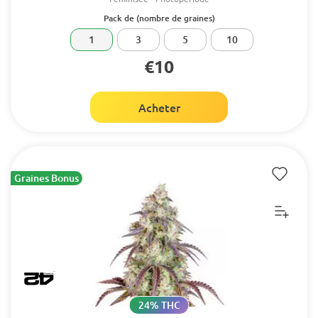
Pack de (nombre de graines)
1
3
5
10
€10
Acheter
Graines Bonus
24% THC