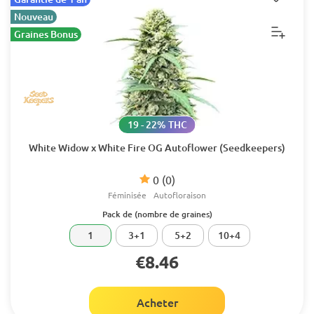
Nouveau
Graines Bonus
19 - 22% THC
White Widow x White Fire OG Autoflower (Seedkeepers)
0
(0)
Féminisée
Autofloraison
Pack de (nombre de graines)
1
3+1
5+2
10+4
€8.46
Acheter