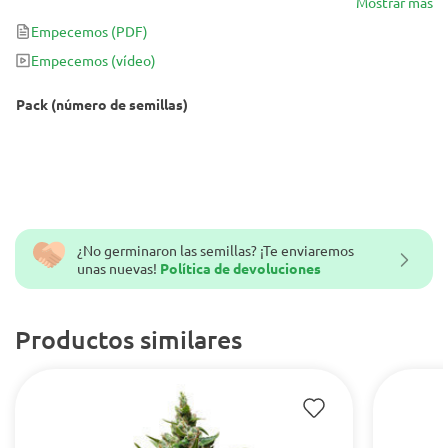
único combina lo mejor de dos genéticas muy valoradas: Blueberry
Mostrar más
y Diesel. Todo esto la hace ideal para aquellos que quieran cultivar
Empecemos
(PDF)
una planta de marihuana productiva, sabrosa y colorida. ¿Estás
Empecemos
(vídeo)
preparado?
Pack (número de semillas)
¿No germinaron las semillas? ¡Te enviaremos
unas nuevas!
Política de devoluciones
Productos similares