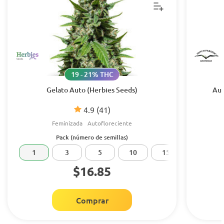
19 - 21% THC
Gelato Auto (Herbies Seeds)
Aut
4.9
(41)
Feminizada
Autofloreciente
Pack (número de semillas)
1
3
5
10
15
20
$16.85
Comprar