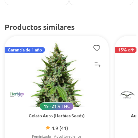
Productos similares
Garantía de 1 año
15% off
19 - 21% THC
Gelato Auto (Herbies Seeds)
Aut
4.9
(41)
Feminizada
Autofloreciente