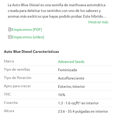
La Auto Blue Diesel es una semilla de marihuana automática
creada para deleitar tus sentidos con uno de los sabores y
aromas más exóticos que hayas podido probar. Este híbrido
absolutamente único combina lo mejor de dos genéticas muy
Mostrar más
valoradas: Blueberry y Diesel. Todo esto la hace ideal para
Empecemos
(PDF)
aquellos que quieran cultivar una planta de marihuana
Empecemos
(vídeo)
productiva, sabrosa y colorida. ¿Estás preparado?
Auto Blue Diesel Características
Marca
Advanced Seeds
Tipo de semillas
Feminizada
Tipo de floración
Autofloreciente
Apto para crecer
Exterior, Interior
THC
16%
Cosecha
1.3 - 1.6 oz/ft² en interior
Altura
23.6 - 35.4 pulgadas en interior