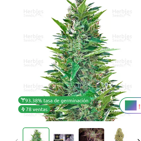
93.38% tasa de germinación
14%
THC
78 ventas