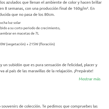
llos azulados que llenan el ambiente de color y hacen brillar
n en 8 semanas, con una producción final de 160g/m². En
educida que no pasa de los 80cm.
ucha luz solar
debido a su corto periodo de crecimiento,
 sembrar en macetas de 7L
0W (vegetación) + 215W (floración)
 y un subidón que es pura sensación de felicidad, placer y
va al país de las maravillas de la relajación. ¡Prepárate!
Mostrar más
mo souvenirs de colección. Te pedimos que compruebes las