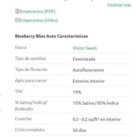
Mostrar más
Ruderalis. Sencilla, tiene un cultivo y un subidón que
Empecemos
(PDF)
son pura bendición. Produce resinosos cogollos
azules, con sabor a frutos del bosque y efecto tan
Empecemos
(vídeo)
relajante que te lleva de viaje hacia otro mundo.
Blueberry Bliss Auto Características
Marca
Vision Seeds
Tipo de semillas
Feminizada
Tipo de floración
Autofloreciente
Apto para crecer
Exterior, Interior
THC
14%
% Sativa/ Indica/
15% Sativa / 85% Índica
Ruderalis
Cosecha
0.2 - 0.2 oz/ft² en interior
Ciclo completo
56 días