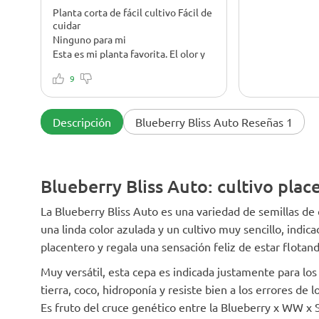
Planta corta de fácil cultivo Fácil de
cuidar
Ninguno para mi
Esta es mi planta favorita. El olor y
el sabor del arándano es como
comer un pastel de arándanos. El
9
subidón es levantador y relajante,
todo tu cuerpo se llena de paz.
Siempre trato de tener algo de
Descripción
Blueberry Bliss Auto Reseñas 1
crecimiento.
Blueberry Bliss Auto: cultivo plac
La Blueberry Bliss Auto es una variedad de semillas de
una linda color azulada y un cultivo muy sencillo, indic
placentero y regala una sensación feliz de estar flotan
Muy versátil, esta cepa es indicada justamente para lo
tierra, coco, hidroponía y resiste bien a los errores de 
Es fruto del cruce genético entre la Blueberry x WW x