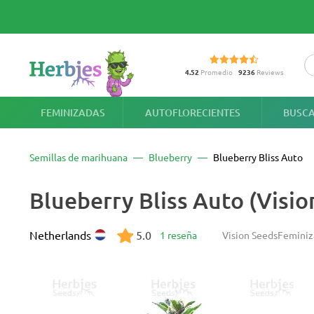
4.52
Promedio
9236
Reviews
FEMINIZADAS
AUTOFLORECIENTES
BUSCA
Semillas de marihuana
Blueberry
Blueberry Bliss Auto
Blueberry Bliss Auto (Visio
Netherlands
5.0
1 reseña
Vision Seeds
Feminiz