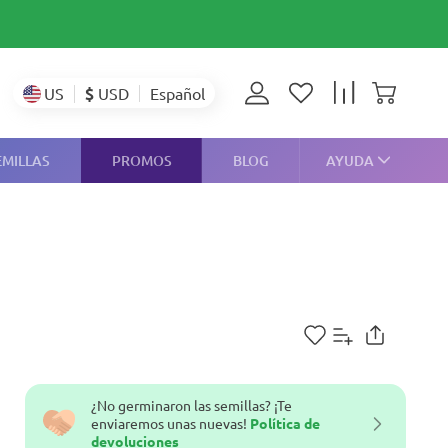
$
USD
US
Español
EMILLAS
PROMOS
BLOG
AYUDA
¿No germinaron las semillas? ¡Te
enviaremos unas nuevas!
Política de
devoluciones