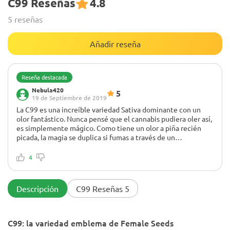
C99 Reseñas
4.8
5 reseñas
Añadir reseña
Reseña destacada
Nebula420
5
19 de Septiembre de 2019
La C99 es una increíble variedad Sativa dominante con un
olor fantástico. Nunca pensé que el cannabis pudiera oler así,
es simplemente mágico. Como tiene un olor a piña recién
picada, la magia se duplica si fumas a través de un
vaporizador, ¿por qué necesito un cóctel tropical si tengo
No
C99? Es realmente un grial dorado, puedes fumar C99 al
¡Cepa brillante! ¡Recomiendo encarecidamente cultivar esta
4
menos durante el día o la noche. no importa, la C99 es una
variedad!
sativa medicinal, ¡ya que contiene suficiente CBD!
Descripción
C99 Reseñas 5
C99: la variedad emblema de Female Seeds