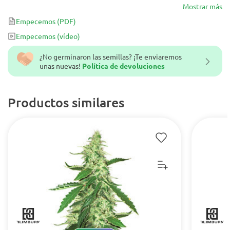
precursor de muchas cepas. Su efecto es eufórico y creativo, muy
Mostrar más
clásico como buena variedad landrace.
Empecemos
(PDF)
Empecemos
(vídeo)
¿No germinaron las semillas? ¡Te enviaremos
unas nuevas!
Política de devoluciones
Productos similares