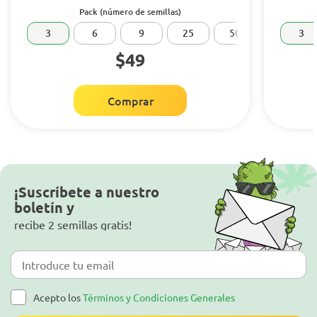
Pack (número de semillas)
3
6
9
25
50
100
3
$49
Comprar
¡Suscríbete a nuestro
boletín y
recibe 2 semillas gratis!
Acepto los
Términos y Condiciones Generales