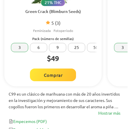
21% THC
Green Crack (Blimburn Seeds)
5
(3)
Feminizada
Fotoperiodo
Pack (número de semillas)
3
6
9
25
50
100
3
$49
Comprar
C99 es un clásico de marihuana con más de 20 años invertidos
en la investigación y mejoramiento de sus caracteres. Sus
cogollos fueron los primeros en desarrollar el aroma a piña y
pomelo dulce, precursor de muchas cepas. Su efecto es
Mostrar más
eufórico y creativo, muy clásico como buena variedad
Empecemos
(PDF)
landrace.