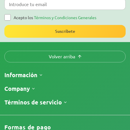
Acepto los
Términos y Condiciones Generales
Suscríbete
Volver arriba
Información
Envíos
Company
Seguimiento de envío
¿Quiénes somos?
Términos de servicio
Política de devolución
Contáctanos
Precios
Términos y Condiciones
Comentarios
Promociones
Descargo de responsabilidad
Afiliados
Formas de pago