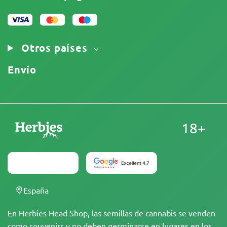
Política de privacidad
Nuestros autores
Política de cookies
Mapa del sitio
Aviso Legal
Otros países
Envío
18+
España
En Herbies Head Shop, las semillas de cannabis se venden
como souvenirs y no deben germinarse en lugares en los