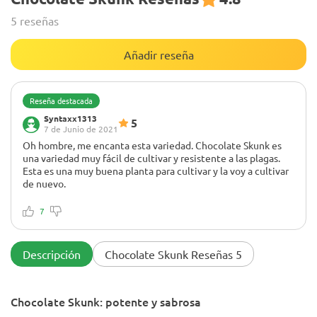
5 reseñas
Añadir reseña
Reseña destacada
Syntaxx1313
5
7 de Junio de 2021
Oh hombre, me encanta esta variedad. Chocolate Skunk es
una variedad muy fácil de cultivar y resistente a las plagas.
Esta es una muy buena planta para cultivar y la voy a cultivar
de nuevo.
-
Definitivamente es una cepa para fumar durante el día.
7
Realmente me gusta cómo aumenta el subidón con el
tiempo y cómo me envía un subidón directo a la cabeza. Fue
más como una rápida y feliz carrera hacia mi cabeza seguida
Descripción
Chocolate Skunk Reseñas 5
de una enérgica carrera. La sensación de felicidad que tuve
fue increíblemente increíble hasta el punto en que no podía
dejar de sonreír. Lol, también noté que me volví muy
Chocolate Skunk: potente y sabrosa
hablador cuando fumé esta cepa y noté que también estaba
súper concentrado.