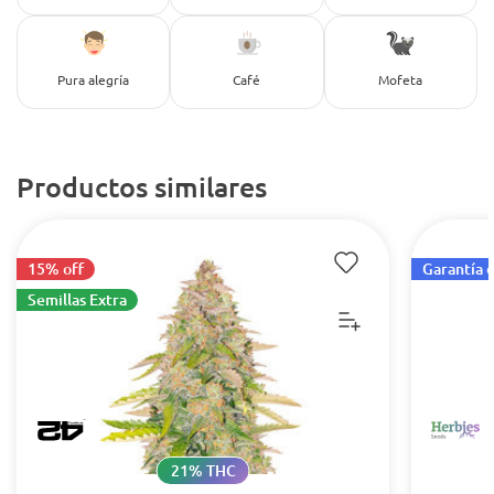
Pura alegría
Café
Mofeta
Productos similares
15% off
Garantía 
Semillas Extra
21% THC