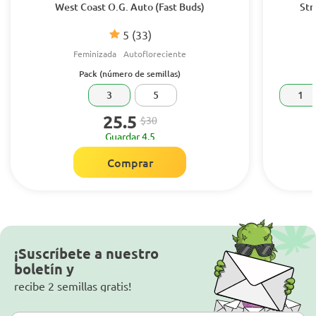
West Coast O.G. Auto (Fast Buds)
Str
5
(33)
Feminizada
Autofloreciente
Pack (número de semillas)
3
5
1
25.5
$30
Guardar 4.5
Comprar
¡Suscríbete a nuestro
boletín y
recibe 2 semillas gratis!