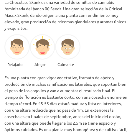
La Chocolate Skunk es una variedad de semillas de cannabis
A veces me di cuenta de que no podía quedarme en un lugar
feminizada del banco 00 Seeds. Una gran selección de la Critical
por mucho tiempo. Sentí que tenía mucha energía. Mis ojos
estaban notablemente bajos y se sentían secos (genética
Mass x Skunk, dando origen a una planta con rendimiento muy
Indica), pero mi mente y mi cuerpo estaban en constante
elevado, gran producción de tricomas glandulares y aromas únicos
movimiento para no querer quedarse quietos.
y exquisitos.
Realmente AMO la hierba INDICA, pero esta podría ser la
primera Sativa que realmente disfruto. Definitivamente
estoy volviendo a hacer crecer a este bebé.
Relajado
Alegre
Calmante
Es una planta con gran vigor vegetativo, formato de abeto y
producción de muchas ramificaciones laterales, que soportan bien
el peso de los cogollos y van a aumentar el resultado final. El
tiempo de floración es bastante corto, con una cosecha enorme en
tiempo récord. En 45-55 días estará madura y lista en interiores,
con una altura reducida que no pasa de 1m. En exteriores la
cosecha es en finales de septiembre, antes del inicio del otoño,
con una altura que puede llegar a los 2,5m se tiene espacio y
óptimos cuidados. Es una planta muy homogénea y de cultivo fácil,