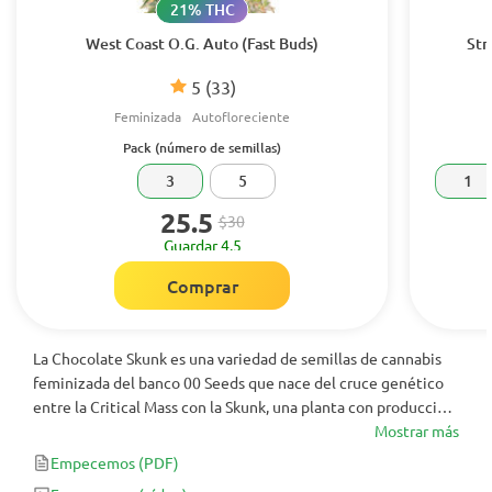
21% THC
West Coast O.G. Auto (Fast Buds)
Str
5
(33)
Feminizada
Autofloreciente
Pack (número de semillas)
3
5
1
25.5
$30
Guardar 4.5
Comprar
La Chocolate Skunk es una variedad de semillas de cannabis
feminizada del banco 00 Seeds que nace del cruce genético
entre la Critical Mass con la Skunk, una planta con producción
elevada de flores recubiertas de tricomas glandulares
Mostrar más
aromáticos y de gran potencia. El efecto relaja el cuerpo y
Empecemos
(PDF)
aporta energía a la mente, ayudando a pensar con más clareza.