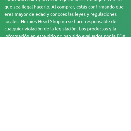
que sea ilegal hacerlo. Al comprar, estás confirmando que
eres mayor de edad y conoces las leyes y regulaciones
locales. Herbies Head Shop no se hace responsable de
cualquier violación de la legislación. Los productos y la
información en este sitio no han sido evaluados por la FDA
y NO están destinados a diagnosticar, tratar, curar o
prevenir ninguna enfermedad. Todos los productos
contienen menos de un 0,3 % de THC cuando
corresponde, de acuerdo con la normativa federal. Por
favor, asegúrate de cumplir con tus leyes locales, ya que
Herbies no ofrece asesoramiento legal y no asume
ninguna responsabilidad por el uso o cultivo de cannabis
en zonas donde está prohibido.
Los pagos realizados en este sitio web pueden ser procesados de dos
maneras:
— Directamente por Pure Atmosphere S.A.M. S.L.
— A través de nuestro proveedor de servicios de pago, WORLD SPACE LINK
SL, con domicilio en Calle El Pilar, 17, 03005 Alicante, España, con número de