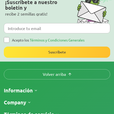
¡Suscríbete a nuestro
boletín y
recibe 2 semillas gratis!
Acepto los
Términos y Condiciones Generales
Suscríbete
Volver arriba
Información
Envíos
Company
Seguimiento de envío
¿Quiénes somos?