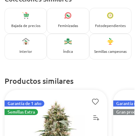
Bajada de precios
Feminizadas
Fotodependientes
Interior
Índica
Semillas campeonas
Productos similares
Garantía de 1 año
Garantía 
Semillas Extra
Gran prod