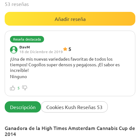
53 reseñas
Añadir reseña
Reseña destacada
DavM
5
18 de Diciembre de 2019
¡Una de mis nuevas variedades favoritas de todos los
tiempos! Cogollos super densos y pegajosos. ¡El sabor es
increíble!
Ninguno
Algunos de los cogollos MÁS SABROSOS que he tenido.
¡Recomiendo encarecidamente a esta chica! ¡Paz a todos!
5
Descripción
Cookies Kush Reseñas 53
Ganadora de la High Times Amsterdam Cannabis Cup de
2014