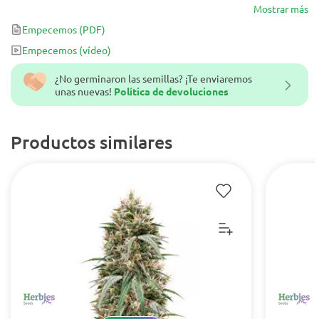
High Times Amsterdam Cannabis Cup de 2014 en la categoría
Mostrar más
“mejor raza de coffeeshop”.
Empecemos
(PDF)
Empecemos
(vídeo)
¿No germinaron las semillas? ¡Te enviaremos
unas nuevas!
Política de devoluciones
Productos similares