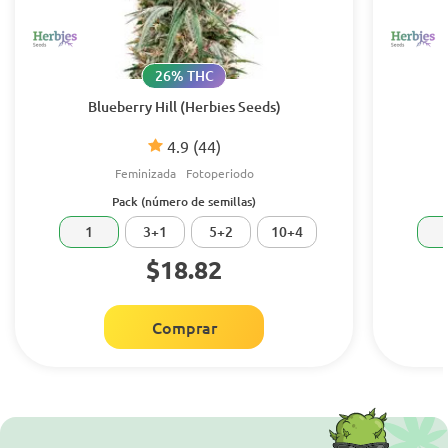
26% THC
Blueberry Hill (Herbies Seeds)
4.9
(44)
Feminizada
Fotoperiodo
Pack (número de semillas)
1
3+1
5+2
10+4
$18.82
Comprar