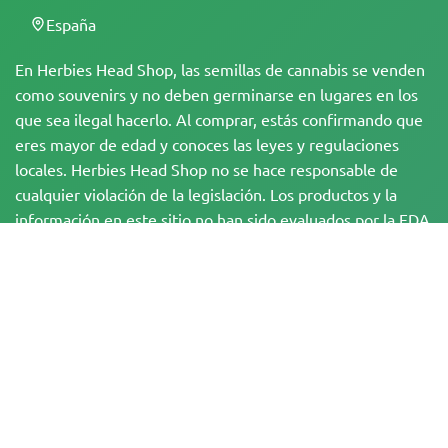
España
En Herbies Head Shop, las semillas de cannabis se venden
como souvenirs y no deben germinarse en lugares en los
que sea ilegal hacerlo. Al comprar, estás confirmando que
eres mayor de edad y conoces las leyes y regulaciones
locales. Herbies Head Shop no se hace responsable de
cualquier violación de la legislación. Los productos y la
información en este sitio no han sido evaluados por la FDA
y NO están destinados a diagnosticar, tratar, curar o
prevenir ninguna enfermedad. Todos los productos
contienen menos de un 0,3 % de THC cuando
corresponde, de acuerdo con la normativa federal. Por
favor, asegúrate de cumplir con tus leyes locales, ya que
Herbies no ofrece asesoramiento legal y no asume
ninguna responsabilidad por el uso o cultivo de cannabis
en zonas donde está prohibido.