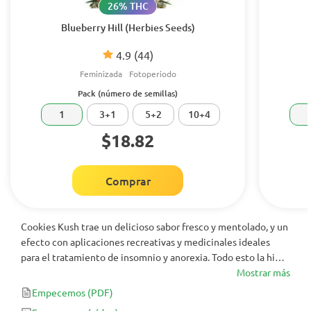
26% THC
Blueberry Hill (Herbies Seeds)
4.9
(44)
Feminizada
Fotoperiodo
Pack (número de semillas)
1
3+1
5+2
10+4
$18.82
Comprar
Cookies Kush trae un delicioso sabor fresco y mentolado, y un
efecto con aplicaciones recreativas y medicinales ideales
para el tratamiento de insomnio y anorexia. Todo esto la hizo
ganar la High Times Amsterdam Cannabis Cup de 2014 en la
Mostrar más
categoría “mejor raza de coffeeshop”.
Empecemos
(PDF)