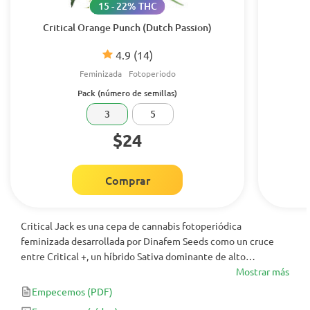
15 - 22% THC
Critical Orange Punch (Dutch Passion)
4.9
(14)
Feminizada
Fotoperiodo
Pack (número de semillas)
3
5
$24
Comprar
Critical Jack es una cepa de cannabis fotoperiódica
feminizada desarrollada por Dinafem Seeds como un cruce
entre Critical +, un híbrido Sativa dominante de alto
rendimiento y Jack Herer, una cepa que no necesita
Mostrar más
presentación. Esta variedad es popular en los dispensarios de
Empecemos
(PDF)
todo el mundo por su excelente sabor, crecimiento vigoroso y