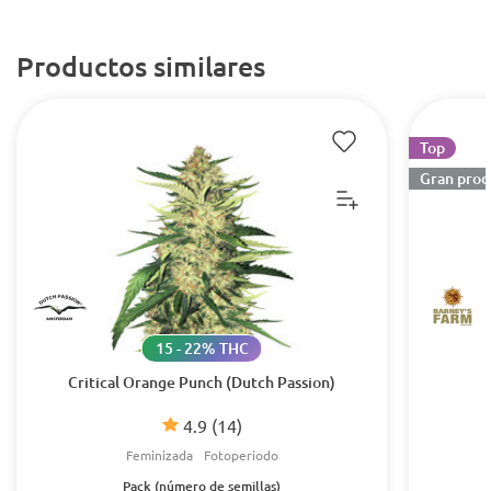
Productos similares
Top
Gran prod
15 - 22% THC
Critical Orange Punch (Dutch Passion)
4.9
(14)
Feminizada
Fotoperiodo
Pack (número de semillas)