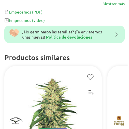
cepa que no necesita presentación. Esta variedad es popular en los
Mostrar más
dispensarios de todo el mundo por su excelente sabor,
Empecemos
(PDF)
crecimiento vigoroso y efecto estimulante.
Empecemos
(vídeo)
¿No germinaron las semillas? ¡Te enviaremos
unas nuevas!
Política de devoluciones
Productos similares