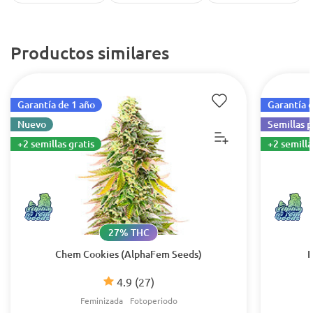
Productos similares
Garantía de 1 año
Garantía 
Nuevo
Semillas 
+2 semillas gratis
+2 semilla
27% THC
Chem Cookies (AlphaFem Seeds)
D
4.9
(27)
Feminizada
Fotoperiodo