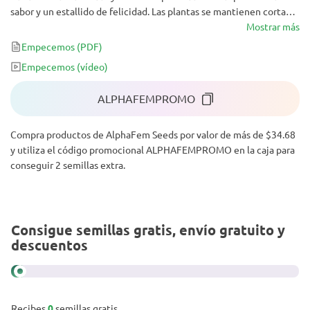
sabor y un estallido de felicidad. Las plantas se mantienen cortas y
compactas y encajan perfectamente en cualquier jardín discreto,
Mostrar más
ya sea una pequeña tienda de cultivo o un parche de guerrilla en
Empecemos
(PDF)
un claro del bosque. El 26% de THC es lo suficientemente alto
Empecemos
(vídeo)
como para dejarte sin habla, pero un uso moderado te hará
completamente feliz y eufórico, listo para reír a la men
ALPHAFEMPROMO
Compra productos de AlphaFem Seeds por valor de más de $34.68
y utiliza el código promocional ALPHAFEMPROMO en la caja para
conseguir 2 semillas extra.
Consigue semillas gratis, envío gratuito y
descuentos
Recibes
0
semillas gratis