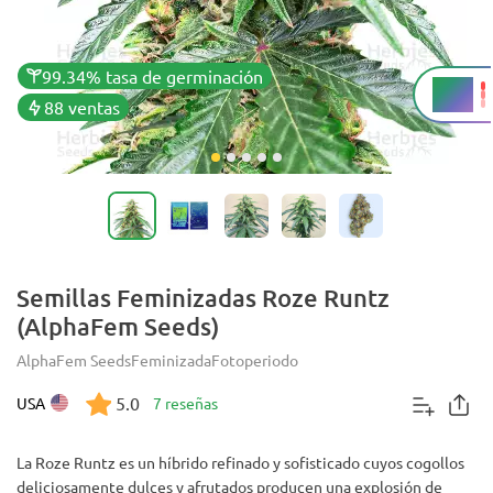
99.34% tasa de germinación
26%
THC
88 ventas
Semillas Feminizadas Roze Runtz
(AlphaFem Seeds)
AlphaFem Seeds
Feminizada
Fotoperiodo
5.0
USA
7 reseñas
La Roze Runtz es un híbrido refinado y sofisticado cuyos cogollos
deliciosamente dulces y afrutados producen una explosión de