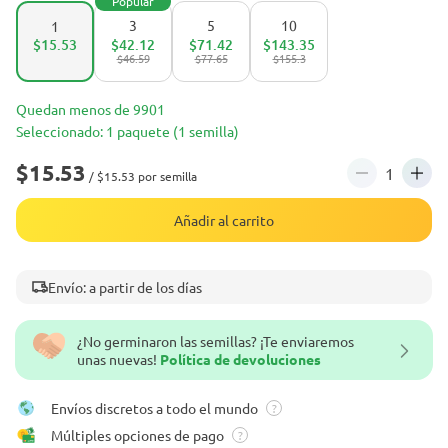
Popular
3
5
10
1
$15.53
$42.12
$71.42
$143.35
$46.59
$77.65
$155.3
Quedan menos de 9901
Seleccionado: 1 paquete (1 semilla)
$15.53
/ $15.53 por semilla
Añadir al carrito
Envío: a partir de los días
¿No germinaron las semillas? ¡Te enviaremos
unas nuevas!
Política de devoluciones
Envíos discretos a todo el mundo
?
Múltiples opciones de pago
?