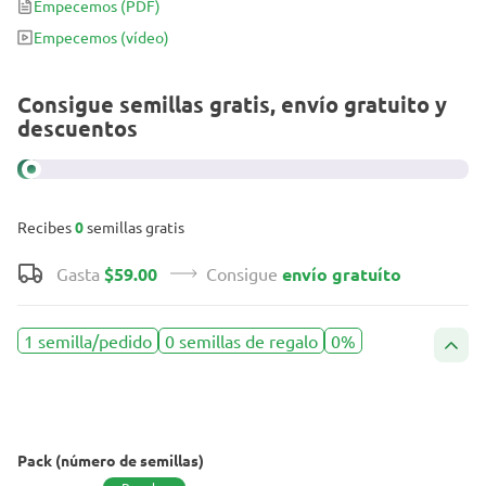
Empecemos
(PDF)
que dura horas antes de pasar a una sensación corporal más
Empecemos
(vídeo)
relajada sin ningún efecto sofá.
Consigue semillas gratis, envío gratuito y
descuentos
Recibes
0
semillas gratis
Gasta
$59.00
Consigue
envío gratuíto
1 semilla/pedido
0 semillas de regalo
0%
Pack (número de semillas)