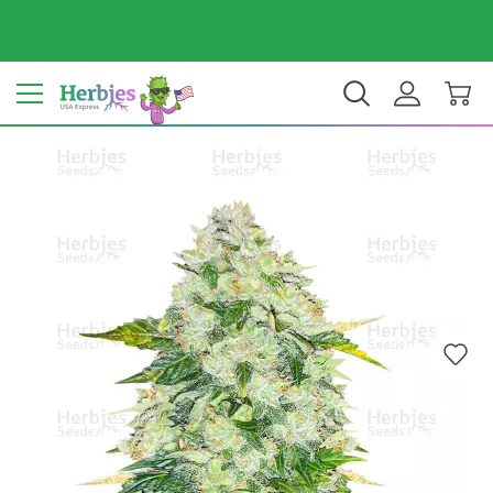
Tu país: Estados Unidos
$ USD
ES