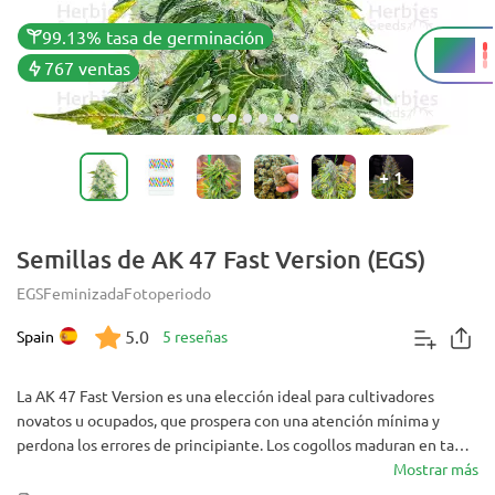
99.13% tasa de germinación
24%
THC
767 ventas
+
1
Semillas de AK 47 Fast Version (EGS)
EGS
Feminizada
Fotoperiodo
5.0
Spain
5 reseñas
La AK 47 Fast Version es una elección ideal para cultivadores
novatos u ocupados, que prospera con una atención mínima y
perdona los errores de principiante. Los cogollos maduran en tan
solo 50 días y contienen un 24% de THC. Los efectos son como un
Mostrar más
rayo de sol en un día sombrío - llenándote de felicidad instantánea