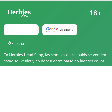
18+
España
En Herbies Head Shop, las semillas de cannabis se venden
como souvenirs y no deben germinarse en lugares en los
que sea ilegal hacerlo. Al comprar, estás confirmando que
eres mayor de edad y conoces las leyes y regulaciones
locales. Herbies Head Shop no se hace responsable de
cualquier violación de la legislación. Los productos y la
información en este sitio no han sido evaluados por la FDA
y NO están destinados a diagnosticar, tratar, curar o
prevenir ninguna enfermedad. Todos los productos
contienen menos de un 0,3 % de THC cuando