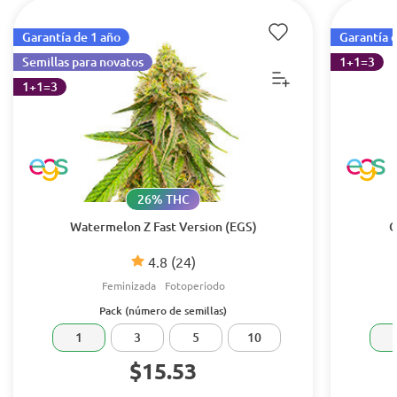
Garantía de 1 año
Garantía 
Semillas para novatos
1+1=3
1+1=3
26% THC
Watermelon Z Fast Version (EGS)
G
4.8
(24)
Feminizada
Fotoperiodo
Pack (número de semillas)
1
3
5
10
$15.53