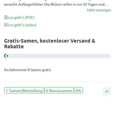
verzeiht Anfängerfehler. Die Blüten reifen in nur 50 Tagen und
enthalten einen beachtlichen THC-Gehalt von 24 %. Die Wirkung
Mehr anzeigen
ist wie ein Sonnenstrahl an einem trüben Tag: Sie erfüllt dich mit
Los geht's
(PDF)
einem sofortigen Glücksgefühl, das stundenlang anhält, bevor es
Los geht's
(video)
in ein entspanntes Körpergefühl übergeht, ohne dich an die Couch
zu fesseln.
Gratis-Samen, kostenloser Versand &
Rabatte
Du bekommst
0
Samen gratis
1 Samen/Bestellung
0 Bonussamen
0%