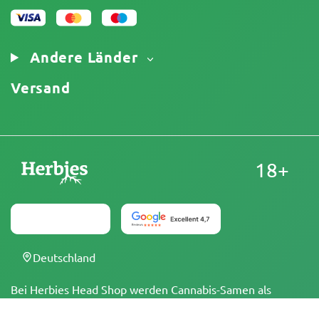
Cookies-Richtlinie
Sitemap
Impressum
Andere Länder
Versand
18+
Deutschland
Bei Herbies Head Shop werden Cannabis-Samen als
Souvenirs verkauft und dürfen dort, wo sie illegal sind,