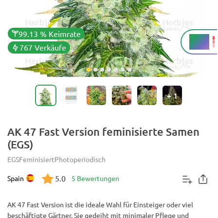
99.13 % Keimrate
24 %
THC
767 Verkäufe
+
1
AK 47 Fast Version feminisierte Samen
(EGS)
EGS
Feminisiert
Photoperiodisch
5.0
Spain
5 Bewertungen
AK 47 Fast Version ist die ideale Wahl für Einsteiger oder viel
beschäftigte Gärtner. Sie gedeiht mit minimaler Pflege und