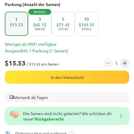
Packung (Anzahl der Samen)
Beliebt
3
5
10
1
$15.53
$42.12
$71.42
$143.35
$46.59
$77.65
$155.3
Weniger als 9901 verfügbar
Ausgewählt: 1 Packung (1 Samen)
$15.53
/ $15.53 pro Samen
In den Warenkorb
Versand: ab Tagen
Die Samen sind nicht gekeimt? Wir schicken dir
neue!
Rückgaberecht
Diskreter Versand weltweit
?