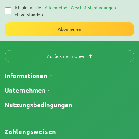
Ich bin mit den
Allgemeinen Geschäftsbedingungen
einverstanden
Abonnieren
Zurück nach oben
Informationen
Versand
Unternehmen
Meine Bestellung verfolgen
Über uns
Nutzungsbedingungen
Rückgaberecht
Kontakt
Preisliste
Geschäftsbedingungen
Testberichte
Promos
Haftungsausschluss für begrenzte Verantwortung
Affiliate-Partnerschaft
Zahlungsweisen
Datenschutzrichtlinie
Unser Autorenteam