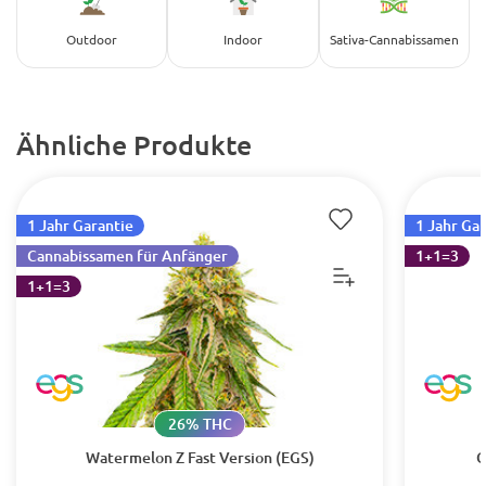
Outdoor
Indoor
Sativa-Cannabissamen
Ähnliche Produkte
1 Jahr Garantie
1 Jahr Ga
Cannabissamen für Anfänger
1+1=3
1+1=3
26% THC
Watermelon Z Fast Version (EGS)
G