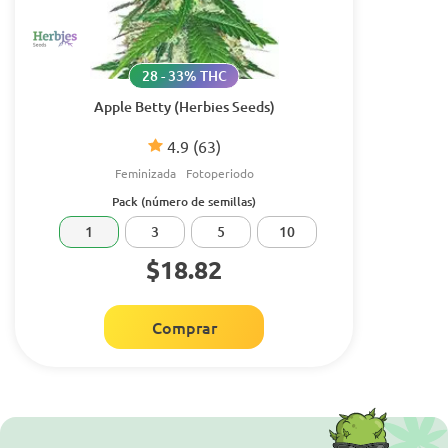
28 - 33% THC
Apple Betty (Herbies Seeds)
4.9
(63)
Feminizada
Fotoperiodo
Pack (número de semillas)
1
3
5
10
$18.82
Comprar