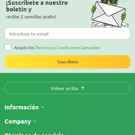
¡Suscríbete a nuestro
boletín y
recibe 2 semillas gratis!
Acepto los
Términos y Condiciones Generales
Suscríbete
Volver arriba
Información
Envíos
Company
Seguimiento de envío
¿Quiénes somos?