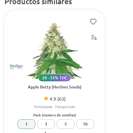
Productos similares
28 - 33% THC
Apple Betty (Herbies Seeds)
4.9
(63)
Feminizada
Fotoperiodo
Pack (número de semillas)
1
3
5
10