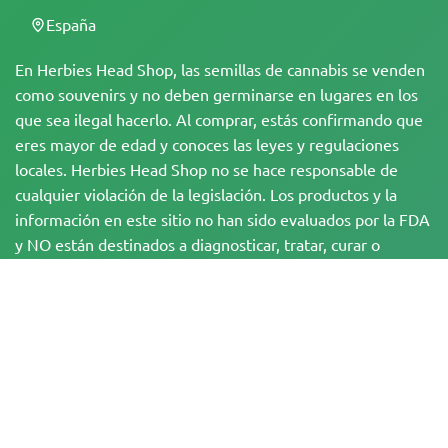
España
En Herbies Head Shop, las semillas de cannabis se venden
como souvenirs y no deben germinarse en lugares en los
que sea ilegal hacerlo. Al comprar, estás confirmando que
eres mayor de edad y conoces las leyes y regulaciones
locales. Herbies Head Shop no se hace responsable de
cualquier violación de la legislación. Los productos y la
información en este sitio no han sido evaluados por la FDA
y NO están destinados a diagnosticar, tratar, curar o
prevenir ninguna enfermedad. Todos los productos
contienen menos de un 0,3 % de THC cuando
corresponde, de acuerdo con la normativa federal. Por
favor, asegúrate de cumplir con tus leyes locales, ya que
Herbies no ofrece asesoramiento legal y no asume
ninguna responsabilidad por el uso o cultivo de cannabis
en zonas donde está prohibido.