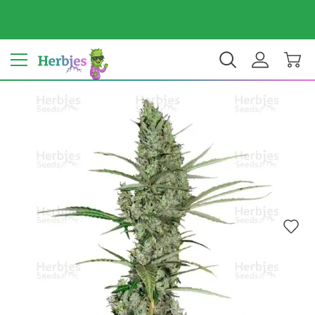
Tu país: Estados Unidos
$ USD
ES