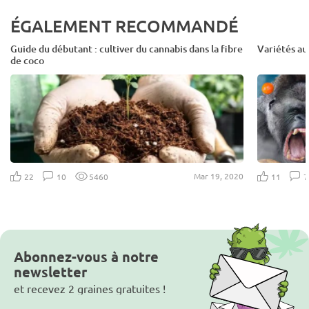
ÉGALEMENT RECOMMANDÉ
Guide du débutant : cultiver du cannabis dans la fibre
Variétés au
de coco
Mar 19, 2020
22
10
5460
11
Abonnez-vous à notre
newsletter
et recevez 2 graines gratuites !