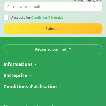
J'accepte les
Conditions Générales
S'abonner
Retour au sommet
Informations
Expédition
Entreprise
Suivre ma commande
À propos
Conditions d'utilisation
Politique de Retour
Contacts
Liste de prix
Conditions générales
Avis
Promotions
Clause limitative de responsabilité
Programme d'affiliation