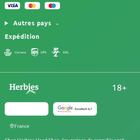
Autres pays
Expédition
Correos
UPS
DHL
18+
France
Chez Herbies Head Shop, les graines de cannabis sont