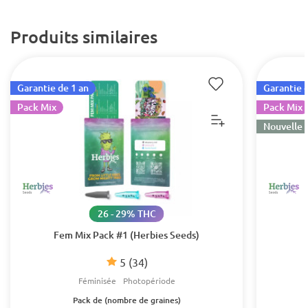
Produits similaires
Garantie de 1 an
Garantie d
Pack Mix
Pack Mix
Nouvelle 
26 - 29% THC
Fem Mix Pack #1 (Herbies Seeds)
5
(34)
Féminisée
Photopériode
Pack de (nombre de graines)