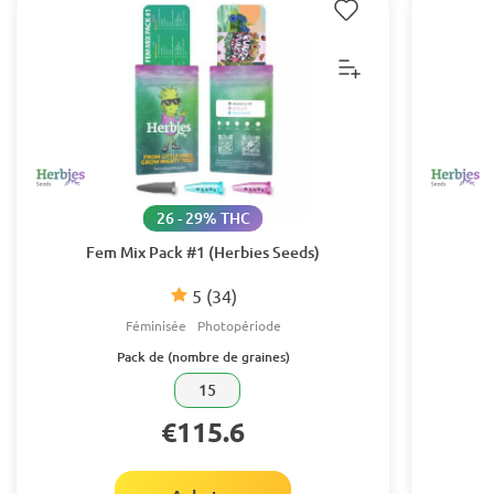
26 - 29% THC
Fem Mix Pack #1 (Herbies Seeds)
5
(34)
Féminisée
Photopériode
Pack de (nombre de graines)
15
€115.6