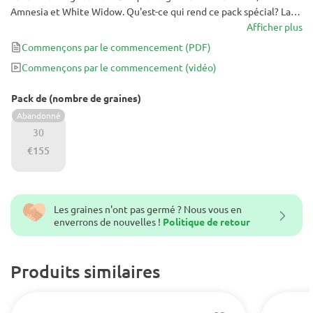
Amnesia et White Widow. Qu'est-ce qui rend ce pack spécial? La
quantité de graines, bien sûr. Le mélange contient 30 graines, 10
Afficher plus
pour chaque souche. Les variétés de ce mélange sont étiquetées
Commençons par le commencement
(PDF)
individuellement. Quelle fête!
Commençons par le commencement
(vidéo)
Pack de (nombre de graines)
Abandonné
30
€155
Les graines n'ont pas germé ? Nous vous en
enverrons de nouvelles !
Politique de retour
Produits similaires