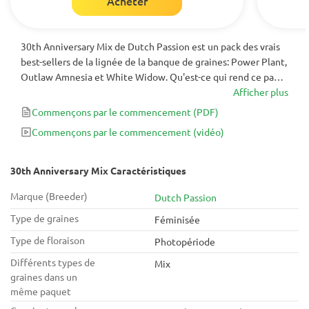
Acheter
30th Anniversary Mix de Dutch Passion est un pack des vrais
best-sellers de la lignée de la banque de graines: Power Plant,
Outlaw Amnesia et White Widow. Qu'est-ce qui rend ce pack
spécial? La quantité de graines, bien sûr. Le mélange contient
Afficher plus
30 graines, 10 pour chaque souche. Les variétés de ce
Commençons par le commencement
(PDF)
mélange sont étiquetées individuellement. Quelle fête!
Commençons par le commencement
(vidéo)
30th Anniversary Mix Caractéristiques
Marque (Breeder)
Dutch Passion
Type de graines
Féminisée
Type de floraison
Photopériode
Différents types de
Mix
graines dans un
même paquet