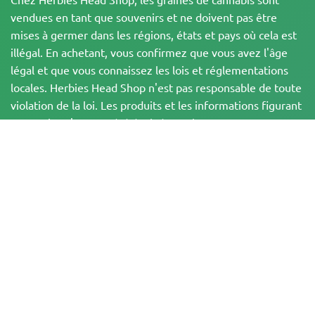
vendues en tant que souvenirs et ne doivent pas être
mises à germer dans les régions, états et pays où cela est
illégal. En achetant, vous confirmez que vous avez l'âge
légal et que vous connaissez les lois et réglementations
locales. Herbies Head Shop n'est pas responsable de toute
violation de la loi. Les produits et les informations figurant
sur ce site n'ont pas été évalués par la FDA et ne sont PAS
destinés à diagnostiquer, traiter, guérir ou prévenir une
quelconque maladie. Tous les produits contiennent moins
de 0,3 % de THC lorsque cela est applicable,
conformément aux réglementations fédérales. Veuillez
vous assurer que vous respectez les lois locales, car
Herbies n'offre pas de conseils juridiques et n'assume
aucune responsabilité quant à l'utilisation ou à la culture
du cannabis dans les régions où cela est interdit.
Les paiements effectués sur ce site web peuvent être traités de deux
manières :