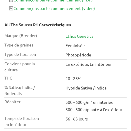
terpènes et de résine. Attendez-vous à des arômes
Commençons par le commencement
(vidéo)
complexes mêlant bonbon et carburant, une croissance
végétative rapide, des rendements impressionnants et une
palette de couleurs saisissante.
All The Sauces R1 Caractéristiques
Marque (Breeder)
Ethos Genetics
Type de graines
Féminisée
Type de floraison
Photopériode
Convient pour la
En extérieur, En intérieur
culture
THC
20 - 25%
% Sativa/ Indica/
Hybride Sativa / Indica
Ruderalis
Récolter
500 - 600 g/m² en intérieur
500 - 600 g/plante à l'extérieur
Temps de floraison
56 - 63 jours
en intérieur