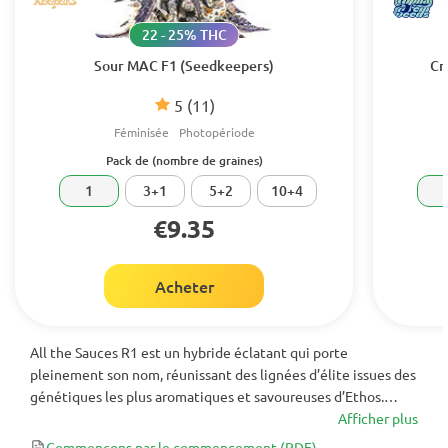
22 - 25% THC
Sour MAC F1 (Seedkeepers)
Cr
5
(11)
Féminisée
Photopériode
Pack de (nombre de graines)
1
3+1
5+2
10+4
€9.35
Acheter
All the Sauces R1 est un hybride éclatant qui porte
pleinement son nom, réunissant des lignées d’élite issues des
génétiques les plus aromatiques et savoureuses d’Ethos.
Pensée pour les cultivateurs en quête à la fois de saveurs
Afficher plus
intenses et d’effets marqués, cette variété regorge de
Commençons par le commencement
(PDF)