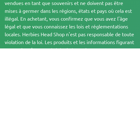
vendues en tant que souvenirs et ne doivent pas être
mises à germer dans les régions, états et pays où cela est
illégal. En achetant, vous confirmez que vous avez l'âge
légal et que vous connaissez les lois et réglementations
locales. Herbies Head Shop n'est pas responsable de toute
violation de la loi. Les produits et les informations figurant
sur ce site n'ont pas été évalués par la FDA et ne sont PAS
destinés à diagnostiquer, traiter, guérir ou prévenir une
quelconque maladie. Tous les produits contiennent moins
de 0,3 % de THC lorsque cela est applicable,
conformément aux réglementations fédérales. Veuillez
vous assurer que vous respectez les lois locales, car
Herbies n'offre pas de conseils juridiques et n'assume
aucune responsabilité quant à l'utilisation ou à la culture
du cannabis dans les régions où cela est interdit.
Les paiements effectués sur ce site web peuvent être traités de deux
manières :
— Directement par Pure Atmosphere S.A.M. S.L.