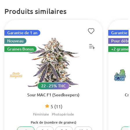
Produits similaires
Garantie de 1 an
Garantie d
Nouveau
Pour débu
Graines Bonus
+2 graines
22 - 25% THC
Sour MAC F1 (Seedkeepers)
Cr
5
(11)
Féminisée
Photopériode
Pack de (nombre de graines)