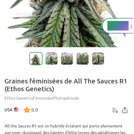
20 - 25%
THC
Graines féminisées de All The Sauces R1
(Ethos Genetics)
Ethos Genetics
Féminisée
Photopériode
0.0
USA
All the Sauces R1 est un hybride éclatant qui porte pleinement
son nom, réunissant des lignées d’élite issues des génétiques les