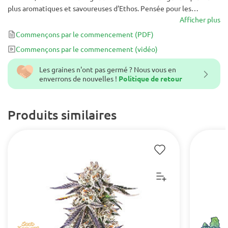
plus aromatiques et savoureuses d’Ethos. Pensée pour les
cultivateurs en quête à la fois de saveurs intenses et d’effets
Afficher plus
marqués, cette variété regorge de terpènes et de résine.
Commençons par le commencement
(PDF)
Attendez-vous à des arômes complexes mêlant bonbon et
Commençons par le commencement
(vidéo)
carburant, une croissance végétative rapide, des rendements
impressionnants et une palette de couleurs saisissante.
Les graines n'ont pas germé ? Nous vous en
enverrons de nouvelles !
Politique de retour
Produits similaires