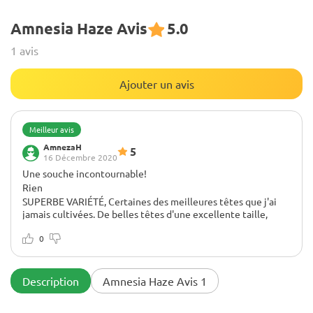
Amnesia Haze Avis
5.0
1 avis
Ajouter un avis
Meilleur avis
AmnezaH
5
16 Décembre 2020
Une souche incontournable!
Rien
SUPERBE VARIÉTÉ, Certaines des meilleures têtes que j'ai
jamais cultivées. De belles têtes d'une excellente taille,
l'une des plantes les plus odorantes que j'ai jamais senties.
Fera à nouveau pousser cette variété à coup sûr !
0
Description
Amnesia Haze Avis 1