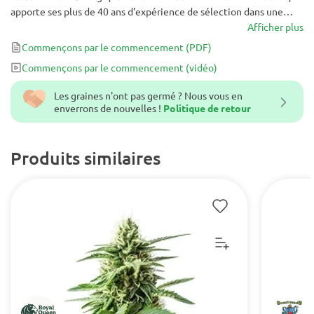
apporte ses plus de 40 ans d'expérience de sélection dans une
seule souche puissante. Vous aurez des niveaux élevés de THC, des
Afficher plus
mélanges aromatiques et de saveurs exquis, et de grands
Commençons par le commencement
(PDF)
rendements affichés dans chaque plante issue de cette variété.
Commençons par le commencement
(vidéo)
Les graines n'ont pas germé ? Nous vous en
enverrons de nouvelles !
Politique de retour
Produits similaires