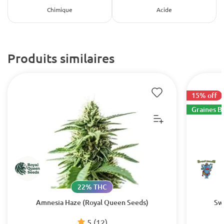
Chimique
Acide
Produits similaires
15% off
Graines B
22% THC
Amnesia Haze (Royal Queen Seeds)
Sw
5
(12)