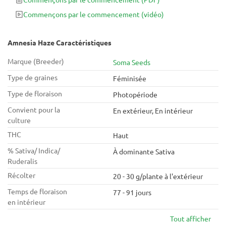
saveurs exquis, et de grands rendements affichés dans
Commençons par le commencement
(vidéo)
chaque plante issue de cette variété.
Amnesia Haze Caractéristiques
Marque (Breeder)
Soma Seeds
Type de graines
Féminisée
Type de floraison
Photopériode
Convient pour la
En extérieur, En intérieur
culture
THC
Haut
% Sativa/ Indica/
À dominante Sativa
Ruderalis
Récolter
20 - 30 g/plante à l'extérieur
Temps de floraison
77 - 91 jours
en intérieur
Tout afficher