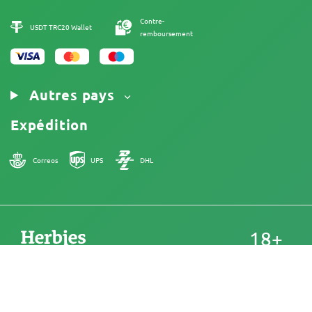
Mentions Légales
Contre-
USDT TRC20 Wallet
remboursement
Autres pays
Expédition
Correos
UPS
DHL
18+