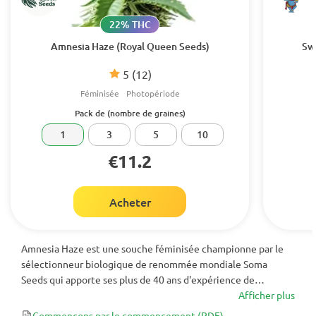
22% THC
Amnesia Haze (Royal Queen Seeds)
Sw
5
(12)
Féminisée
Photopériode
Pack de (nombre de graines)
1
3
5
10
€11.2
Acheter
Amnesia Haze est une souche féminisée championne par le
sélectionneur biologique de renommée mondiale Soma
Seeds qui apporte ses plus de 40 ans d'expérience de
sélection dans une seule souche puissante. Vous aurez des
Afficher plus
niveaux élevés de THC, des mélanges aromatiques et de
Commençons par le commencement
(PDF)