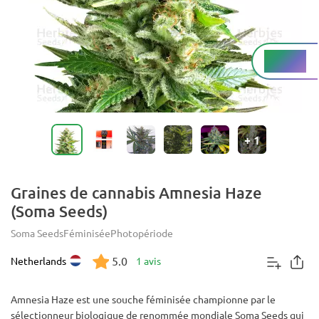
Haut%
THC
+
1
Graines de cannabis Amnesia Haze
(Soma Seeds)
Soma Seeds
Féminisée
Photopériode
5.0
Netherlands
1 avis
Amnesia Haze est une souche féminisée championne par le
sélectionneur biologique de renommée mondiale Soma Seeds qui