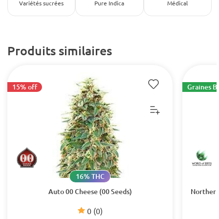
Variétés sucrées
Pure Indica
Médical
Produits similaires
15% off
Graines B
16% THC
Auto 00 Cheese (00 Seeds)
Northern
0
(0)