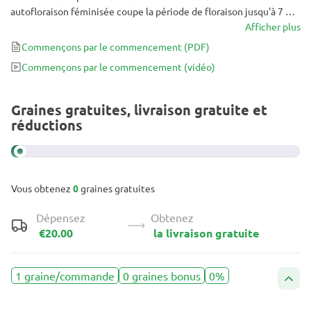
autofloraison féminisée coupe la période de floraison jusqu'à 7 à 9
semaines et est connue pour fournir des quantités incroyables de
Afficher plus
têtes solides et très puissantes. Avec un rapport THC-CBD bien
Commençons par le commencement
(PDF)
équilibré, cette variété est excellente pour le plaisir récréatif.
Commençons par le commencement
(vidéo)
Graines gratuites, livraison gratuite et
réductions
Vous obtenez
0
graines gratuites
Dépensez
Obtenez
€20.00
la livraison gratuite
1 graine/commande
0 graines bonus
0%