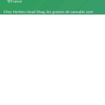
France
Chez Herbies Head Shop, les graines de cannabis sont
vendues en tant que souvenirs et ne doivent pas être
mises à germer dans les régions, états et pays où cela est
illégal. En achetant, vous confirmez que vous avez l'âge
légal et que vous connaissez les lois et réglementations
locales. Herbies Head Shop n'est pas responsable de toute
violation de la loi. Les produits et les informations figurant
sur ce site n'ont pas été évalués par la FDA et ne sont PAS
destinés à diagnostiquer, traiter, guérir ou prévenir une
quelconque maladie. Tous les produits contiennent moins
de 0,3 % de THC lorsque cela est applicable,
conformément aux réglementations fédérales. Veuillez
vous assurer que vous respectez les lois locales, car
Herbies n'offre pas de conseils juridiques et n'assume
aucune responsabilité quant à l'utilisation ou à la culture
du cannabis dans les régions où cela est interdit.