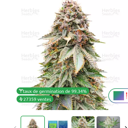
taux de germination de 99.34%
32%
THC
27359 ventes