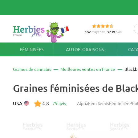
4.52
Moyenne
9239
Avis
FÉMINISÉES
AUTOFLORAISONS
CAT
Graines de cannabis
Meilleures ventes en France
Blackb
Graines féminisées de Bla
USA
4.8
79 avis
AlphaFem Seeds
Féminisée
Pho