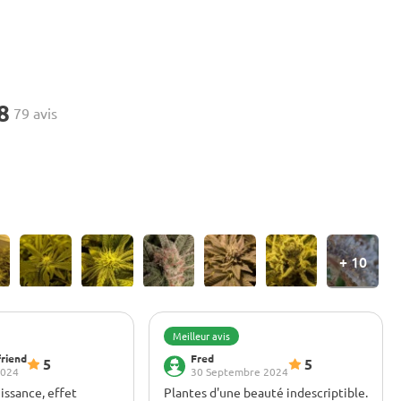
8
79 avis
+
10
Meilleur avis
friend
Fred
5
5
2024
30 Septembre 2024
ssance, effet
Plantes d'une beauté indescriptible.