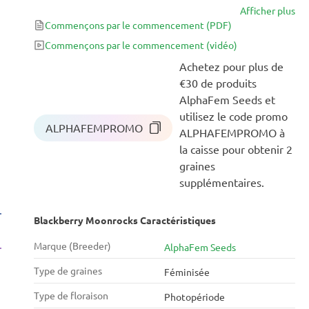
Afficher plus
correspondent parfaitement à la description. Un
Commençons par le commencement
(PDF)
autre de ces aspects est la puissance renversante de
cette variété, garantie par ses 32% de THC. Le profil
Commençons par le commencement
(vidéo)
de saveurs, offrant des notes de baies de couleur
Achetez pour plus de
sombre et de lavande, constitue un avantage
€30 de produits
supplémentaire. Commencez votre découverte des
AlphaFem Seeds et
graines d’AlphaFem en testant ce géant de puissance
utilisez le code promo
ALPHAFEMPROMO
!
ALPHAFEMPROMO à
la caisse pour obtenir 2
graines
supplémentaires.
Blackberry Moonrocks Caractéristiques
Marque (Breeder)
AlphaFem Seeds
Type de graines
Féminisée
Type de floraison
Photopériode