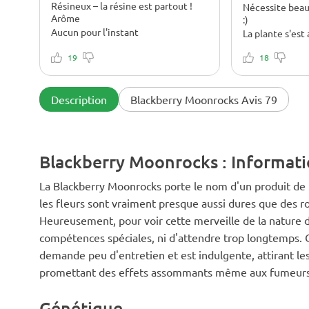
Résineux – la résine est partout !
Nécessite bea
Arôme
:)
Aucun pour l'instant
La plante s'est
Il me semble que c'était hier que j'ai
J'avais quelque
commencé à faire tremper les
19
ma première ex
18
graines, mais j'ai déjà récolté 250
banque de grain
grammes de trois plantes
phase végétati
aujourd'hui. La croissance a été un
croissance acti
Description
Blackberry Moonrocks Avis 79
jeu d'enfant. 15 semaines au total.
de l'étêter troi
Je ne l'ai pas encore essayé, mais
retrouvé avec 8
l'odeur est toujours lourde et
comme résultat.
agréable. Habituellement, les
été absent pen
Blackberry Moonrocks : Informatio
variétés puissantes sentent comme
temps et j'ai 
ça. Je vais essayer et voir, mais pas
ami d'arroser la
sans précaution
devenu si fou e
La Blackberry Moonrocks porte le nom d'un produit de 
nouvelles tiges
les fleurs sont vraiment presque aussi dures que des r
masse verte que
Heureusement, pour voir cette merveille de la nature d
peu et j'ai inst
végétation a t
compétences spéciales, ni d'attendre trop longtemps. C
presque 3 sem
demande peu d'entretien et est indulgente, attirant les
que j'ai acheté
plus grande ! D
promettant des effets assommants même aux fumeurs
Blackberry Mo
rapporté 400 g
Génétique