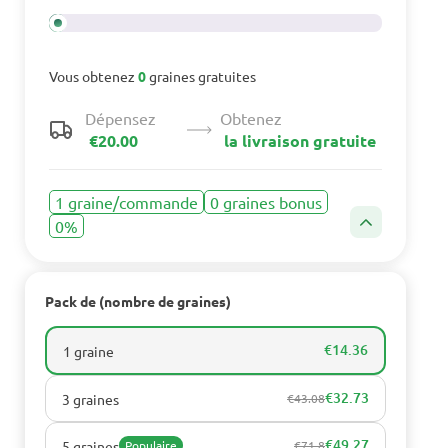
Vous obtenez
0
graines gratuites
Dépensez
Obtenez
€20.00
la livraison gratuite
1 graine/commande
0 graines bonus
0%
Pack de (nombre de graines)
€14.36
1 graine
€32.73
3 graines
€43.08
€49.27
5 graines
Populaire
€71.8