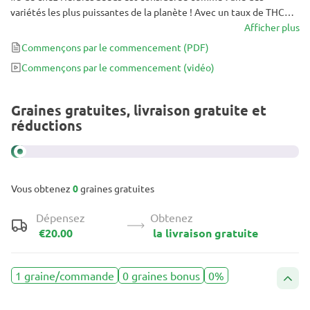
variétés les plus puissantes de la planète ! Avec un taux de THC
atteignant 30%, une bouffée de ce bourgeon vert étincelant vous
Afficher plus
fera battre la poitrine et crier « Woohoo ! » de plaisir. Puissante
Commençons par le commencement
(PDF)
mais douce, cette variété est vraiment super, tant pour ses effets
Commençons par le commencement
(vidéo)
que pour ses saveurs et bien plus encore.
Graines gratuites, livraison gratuite et
réductions
Vous obtenez
0
graines gratuites
Dépensez
Obtenez
€20.00
la livraison gratuite
1 graine/commande
0 graines bonus
0%