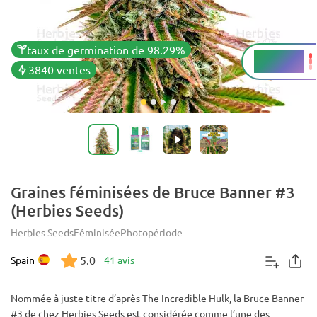
taux de germination de 98.29%
25 - 30%
THC
3840 ventes
Graines féminisées de Bruce Banner #3
(Herbies Seeds)
Herbies Seeds
Féminisée
Photopériode
5.0
Spain
41 avis
Nommée à juste titre d’après The Incredible Hulk, la Bruce Banner
#3 de chez Herbies Seeds est considérée comme l’une des