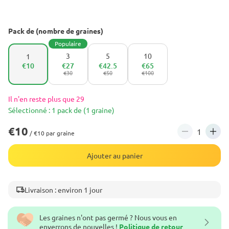
Pack de (nombre de graines)
Populaire
3
5
10
1
€10
€27
€42.5
€65
€30
€50
€100
Il n'en reste plus que 29
Sélectionné : 1 pack de (1 graine)
€10
/ €10 par graine
Ajouter au panier
Livraison : environ 1 jour
Les graines n'ont pas germé ? Nous vous en
enverrons de nouvelles !
Politique de retour