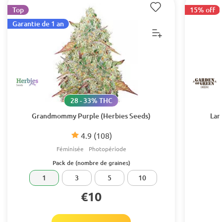
Top
15% off
Garantie de 1 an
28 - 33% THC
Grandmommy Purple (Herbies Seeds)
Lar
4.9
(108)
Féminisée
Photopériode
Pack de (nombre de graines)
1
3
5
10
€10