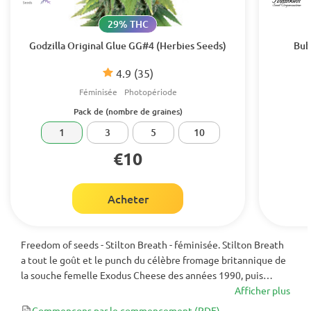
29% THC
Godzilla Original Glue GG#4 (Herbies Seeds)
Bub
4.9
(35)
Féminisée
Photopériode
Pack de (nombre de graines)
1
3
5
10
€10
Acheter
Freedom of seeds - Stilton Breath - féminisée. Stilton Breath
a tout le goût et le punch du célèbre fromage britannique de
la souche femelle Exodus Cheese des années 1990, puis
croisé avec un mâle fort TGA's CHEESE QUAKE.
Afficher plus
Commençons par le commencement
(PDF)