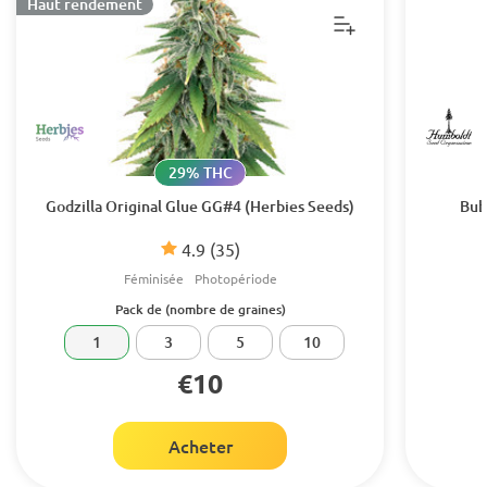
Haut rendement
29% THC
Godzilla Original Glue GG#4 (Herbies Seeds)
Bub
4.9
(35)
Féminisée
Photopériode
Pack de (nombre de graines)
1
3
5
10
€10
Acheter