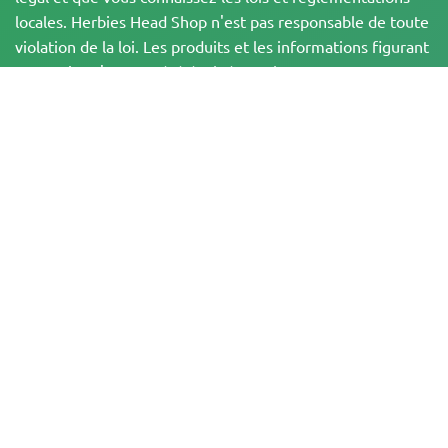
locales. Herbies Head Shop n'est pas responsable de toute
violation de la loi. Les produits et les informations figurant
sur ce site n'ont pas été évalués par la FDA et ne sont PAS
destinés à diagnostiquer, traiter, guérir ou prévenir une
quelconque maladie. Tous les produits contiennent moins
de 0,3 % de THC lorsque cela est applicable,
conformément aux réglementations fédérales. Veuillez
vous assurer que vous respectez les lois locales, car
Herbies n'offre pas de conseils juridiques et n'assume
aucune responsabilité quant à l'utilisation ou à la culture
du cannabis dans les régions où cela est interdit.
Les paiements effectués sur ce site web peuvent être traités de deux
manières :
— Directement par Pure Atmosphere S.A.M. S.L.
— Par l'intermédiaire de notre prestataire de services de paiement, WORLD
SPACE LINK SL, situé à Calle El Pilar, 17, 03005 Alicante, Espagne, dont le
numéro d'identification fiscale est B56571102, pour certaines transactions.
Copyright © 2007-2026