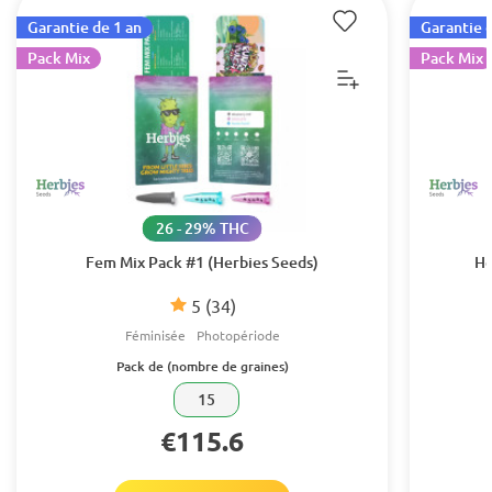
Garantie de 1 an
Garantie d
Pack Mix
Pack Mix
26 - 29% THC
Fem Mix Pack #1 (Herbies Seeds)
He
5
(34)
Féminisée
Photopériode
Pack de (nombre de graines)
15
€115.6