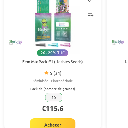
26 - 29% THC
Fem Mix Pack #1 (Herbies Seeds)
He
5
(34)
Féminisée
Photopériode
Pack de (nombre de graines)
15
€115.6
Acheter