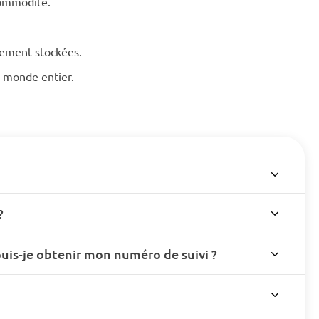
commodité.
hement stockées.
le monde entier.
?
s-je obtenir mon numéro de suivi ?