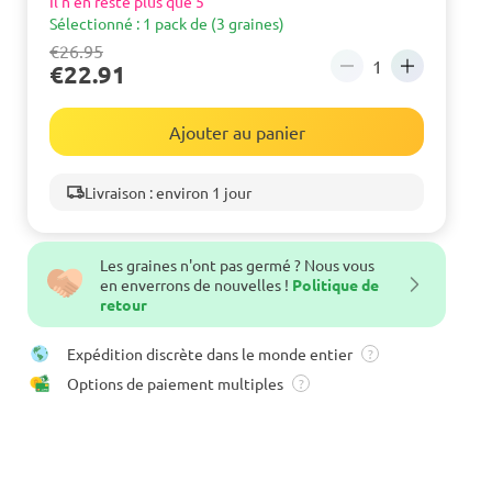
Il n'en reste plus que 5
Sélectionné : 1 pack de (3 graines)
€26.95
€22.91
Ajouter au panier
Livraison : environ 1 jour
Les graines n'ont pas germé ? Nous vous
en enverrons de nouvelles !
Politique de
retour
Expédition discrète dans le monde entier
?
Options de paiement multiples
?