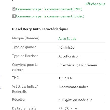
Afficher plus
puissante, fruitée et exploite les meilleures
Commençons par le commencement
(PDF)
caractéristiques des deux variétés. La combinaison
du goût exotique et fruité de Berry Ryder avec la
Commençons par le commencement
(vidéo)
saveur lourde et diesel du NYC Diesel en fait une
expérience de fumage parfaite. L'effet est une forte
Diesel Berry Auto Caractéristiques
poussée de tête se déplaçant vers un
Marque (Breeder)
Auto Seeds
bourdonnement corporel indica profond, soulignant
sa large gamme de qualités médicinales.
Type de graines
Féminisée
Type de floraison
Autofloraison
Convient pour la
En extérieur, En intérieur
culture
THC
15 - 18%
% Sativa/ Indica/
À dominante Indica
Ruderalis
Récolter
350 g/m² en intérieur
De la graine à la
65 - 75 jours