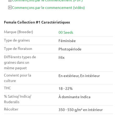
Commençons par le commencement
(vidéo)
Female Collection #1 Caractéristiques
Marque (Breeder)
00 Seeds
Type de graines
Féminisée
Type de floraison
Photopériode
Différents types de
Mix
graines dans un
même paquet
Convient pour la
En extérieur, En intérieur
culture
THC
18 - 22%
% Sativa/ Indica/
À dominante Indica
Ruderalis
Récolter
350 - 550 g/m² en intérieur