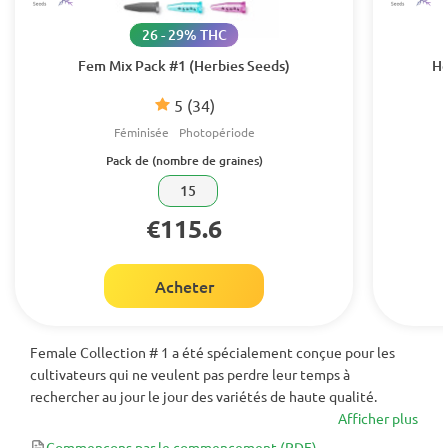
26 - 29% THC
Fem Mix Pack #1 (Herbies Seeds)
He
5
(34)
Féminisée
Photopériode
Pack de (nombre de graines)
15
€115.6
Acheter
Female Collection # 1 a été spécialement conçue pour les
cultivateurs qui ne veulent pas perdre leur temps à
rechercher au jour le jour des variétés de haute qualité.
Afficher plus
Commençons par le commencement
(PDF)