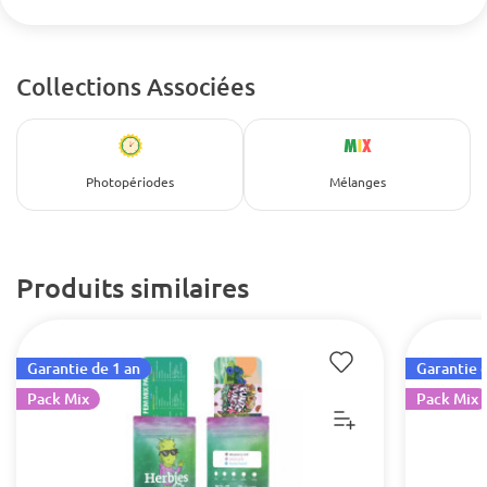
Collections Associées
Photopériodes
Mélanges
Produits similaires
Garantie de 1 an
Garantie d
Pack Mix
Pack Mix