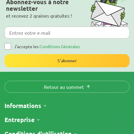
Abonnez-vous à notre
newsletter
et recevez 2 graines gratuites !
J'accepte les
Conditions Générales
S'abonner
Retour au sommet
Informations
Expédition
Entreprise
Suivre ma commande
À propos
Conditions d'utilisation