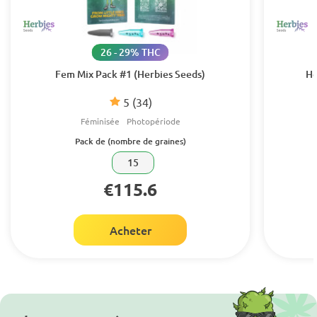
26 - 29% THC
Fem Mix Pack #1 (Herbies Seeds)
He
5
(34)
Féminisée
Photopériode
Pack de (nombre de graines)
15
€115.6
Acheter