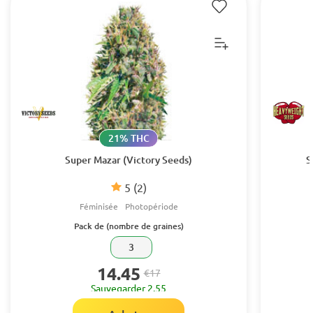
21% THC
Super Mazar (Victory Seeds)
S
5
(2)
Féminisée
Photopériode
Pack de (nombre de graines)
3
14.45
€17
Sauvegarder 2.55