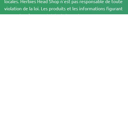
locales. Herbies Head Shop n'est pas responsable de toute
violation de la loi. Les produits et les informations figurant
sur ce site n'ont pas été évalués par la FDA et ne sont PAS
destinés à diagnostiquer, traiter, guérir ou prévenir une
quelconque maladie. Tous les produits contiennent moins
de 0,3 % de THC lorsque cela est applicable,
conformément aux réglementations fédérales. Veuillez
vous assurer que vous respectez les lois locales, car
Herbies n'offre pas de conseils juridiques et n'assume
aucune responsabilité quant à l'utilisation ou à la culture
du cannabis dans les régions où cela est interdit.
Les paiements effectués sur ce site web peuvent être traités de deux
manières :
— Directement par Pure Atmosphere S.A.M. S.L.
— Par l'intermédiaire de notre prestataire de services de paiement, WORLD
SPACE LINK SL, situé à Calle El Pilar, 17, 03005 Alicante, Espagne, dont le
numéro d'identification fiscale est B56571102, pour certaines transactions.
Copyright © 2007-2026