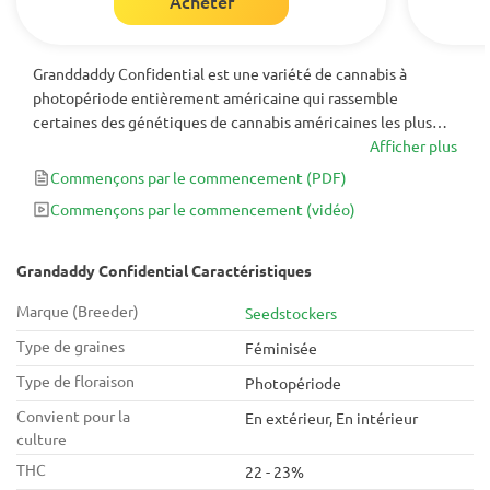
Acheter
Granddaddy Confidential est une variété de cannabis à
photopériode entièrement américaine qui rassemble
certaines des génétiques de cannabis américaines les plus
populaires pour produire un hybride puissant qui partage le
Afficher plus
meilleur de chaque parent. Apportant jusqu'à 500 g / m² après
Commençons par le commencement
(PDF)
seulement 9 semaines de floraison, cette variété devrait être
Commençons par le commencement
(vidéo)
la prochaine sur votre liste de culture!
Grandaddy Confidential Caractéristiques
Marque (Breeder)
Seedstockers
Type de graines
Féminisée
Type de floraison
Photopériode
Convient pour la
En extérieur, En intérieur
culture
THC
22 - 23%