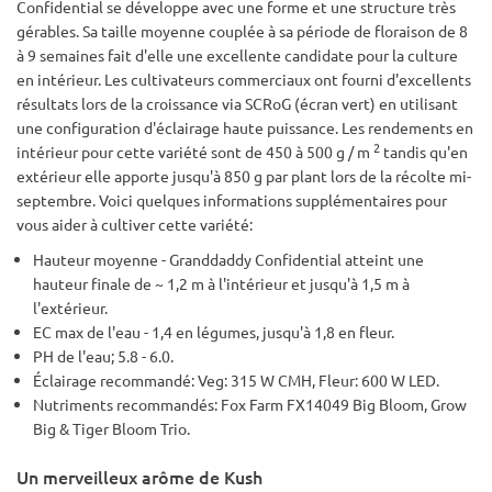
Confidential se développe avec une forme et une structure très
gérables. Sa taille moyenne couplée à sa période de floraison de 8
à 9 semaines fait d'elle une excellente candidate pour la culture
en intérieur. Les cultivateurs commerciaux ont fourni d'excellents
résultats lors de la croissance via SCRoG (écran vert) en utilisant
une configuration d'éclairage haute puissance. Les rendements en
2
intérieur pour cette variété sont de 450 à 500 g / m
tandis qu'en
extérieur elle apporte jusqu'à 850 g par plant lors de la récolte mi-
septembre. Voici quelques informations supplémentaires pour
vous aider à cultiver cette variété:
Hauteur moyenne - Granddaddy Confidential atteint une
hauteur finale de ~ 1,2 m à l'intérieur et jusqu'à 1,5 m à
l'extérieur.
EC max de l'eau - 1,4 en légumes, jusqu'à 1,8 en fleur.
PH de l'eau; 5.8 - 6.0.
Éclairage recommandé: Veg: 315 W CMH, Fleur: 600 W LED.
Nutriments recommandés: Fox Farm FX14049 Big Bloom, Grow
Big & Tiger Bloom Trio.
Un merveilleux arôme de Kush