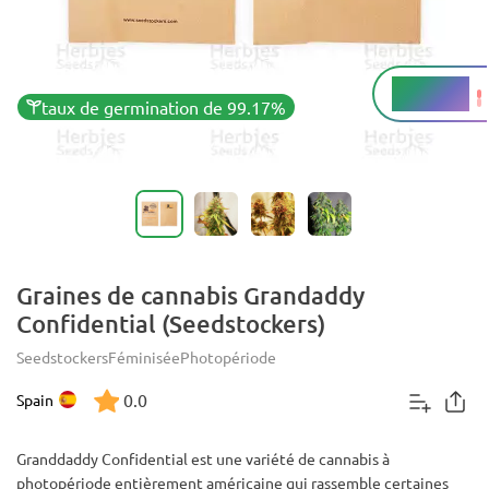
22 - 23%
THC
taux de germination de 99.17%
Graines de cannabis Grandaddy
Confidential (Seedstockers)
Seedstockers
Féminisée
Photopériode
0.0
Spain
Granddaddy Confidential est une variété de cannabis à
photopériode entièrement américaine qui rassemble certaines