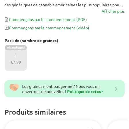
des génétiques de cannabis américaines les plus populaires pour
produire un hybride puissant qui partage le meilleur de chaque
Afficher plus
parent. Apportant jusqu'à 500 g / m² après seulement 9 semaines
Commençons par le commencement
(PDF)
de floraison, cette variété devrait être la prochaine sur votre liste
Commençons par le commencement
(vidéo)
de culture!
Pack de (nombre de graines)
Abandonné
1
€7.99
Les graines n'ont pas germé ? Nous vous en
enverrons de nouvelles !
Politique de retour
Produits similaires