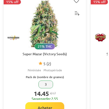
15% off
15% off
21% THC
Super Mazar (Victory Seeds)
S
5
(2)
Féminisée
Photopériode
Pack de (nombre de graines)
3
14.45
€17
Sauvegarder 2.55
Acheter