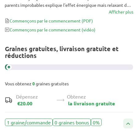
parents improbables explique l'effet énergique mais relaxant de
cette variété de cannabis, un sentiment qui effacerait les
Afficher plus
sentiments d'anxiété chez les utilisateurs.
Commençons par le commencement
(PDF)
Commençons par le commencement
(vidéo)
Graines gratuites, livraison gratuite et
réductions
Vous obtenez
0
graines gratuites
Dépensez
Obtenez
€20.00
la livraison gratuite
1 graine/commande
0 graines bonus
0%