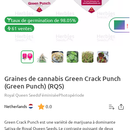
taux de germination de 98.05%
18%
THC
61 ventes
Graines de cannabis Green Crack Punch
(Green Punch) (RQS)
Royal Queen Seeds
Féminisée
Photopériode
0.0
Netherlands
Green Crack Punch est une variété de marijuana à dominante
Sativa de Royal Queen Seeds. Le contraste puissant de deux