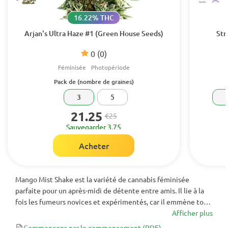
16.22% THC
Arjan's Ultra Haze #1 (Green House Seeds)
Str
0
(0)
Féminisée
Photopériode
Pack de (nombre de graines)
3
5
21.25
€25
Sauvegarder 3.75
Acheter
Mango Mist Shake est la variété de cannabis féminisée
parfaite pour un après-midi de détente entre amis. Il lie à la
fois les fumeurs novices et expérimentés, car il emmène tout
le monde dans un nuage Misty exotique. Ceci est complété
Afficher plus
par un arrière-goût de brume laiteuse unique avec une
Commençons par le commencement
(PDF)