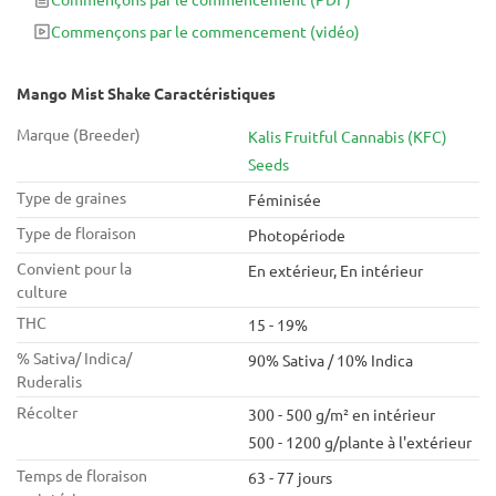
explosion de saveurs sucrées composées d'épices, de crème,
Commençons par le commencement
(vidéo)
de citron et de mangue. La souche est mieux utilisée pendant
la journée ou à des moments où des niveaux de productivité
élevés sont requis.
Mango Mist Shake Caractéristiques
Marque (Breeder)
Kalis Fruitful Cannabis (KFC)
Seeds
Type de graines
Féminisée
Type de floraison
Photopériode
Convient pour la
En extérieur, En intérieur
culture
THC
15 - 19%
% Sativa/ Indica/
90% Sativa / 10% Indica
Ruderalis
Récolter
300 - 500 g/m² en intérieur
500 - 1200 g/plante à l'extérieur
Temps de floraison
63 - 77 jours