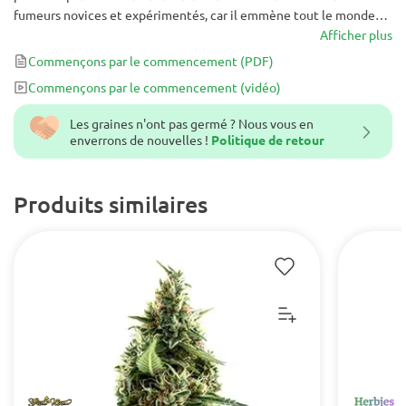
fumeurs novices et expérimentés, car il emmène tout le monde
dans un nuage Misty exotique. Ceci est complété par un arrière-
Afficher plus
goût de brume laiteuse unique avec une explosion de saveurs
Commençons par le commencement
(PDF)
sucrées composées d'épices, de crème, de citron et de mangue. La
Commençons par le commencement
(vidéo)
souche est mieux utilisée pendant la journée ou à des moments
où des niveaux de productivité élevés sont requis.
Les graines n'ont pas germé ? Nous vous en
enverrons de nouvelles !
Politique de retour
Produits similaires