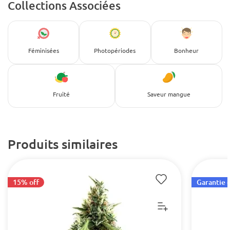
Collections Associées
Féminisées
Photopériodes
Bonheur
Fruité
Saveur mangue
Produits similaires
15% off
Garantie d