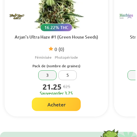
16.22% THC
Arjan's Ultra Haze #1 (Green House Seeds)
Str
0
(0)
Féminisée
Photopériode
Pack de (nombre de graines)
3
5
21.25
€25
Sauvegarder 3.75
Acheter