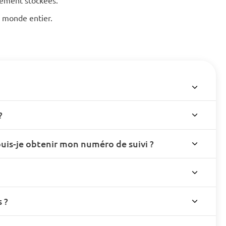
hement stockées.
le monde entier.
?
s-je obtenir mon numéro de suivi ?
 ?