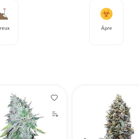
reux
Âpre