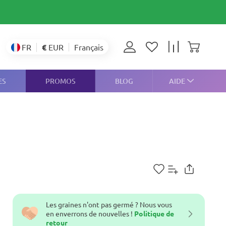
€
EUR
FR
Français
ES
PROMOS
BLOG
AIDE
Les graines n'ont pas germé ? Nous vous
en enverrons de nouvelles !
Politique de
retour