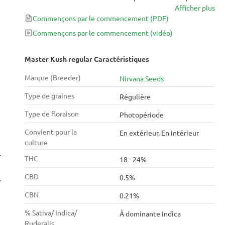
Afficher plus
tombés amoureux de ce nouveau tétraploïde spécial.
Commençons par le commencement
(PDF)
Grâce à la demande populaire, cet hybride Hindu
Kush / skunk a été stabilisé et commercialisé.
Commençons par le commencement
(vidéo)
Master Kush regular Caractéristiques
Marque (Breeder)
Nirvana Seeds
Type de graines
Régulière
Type de floraison
Photopériode
Convient pour la
En extérieur, En intérieur
culture
THC
18 - 24%
CBD
0.5%
CBN
0.21%
% Sativa/ Indica/
À dominante Indica
Ruderalis