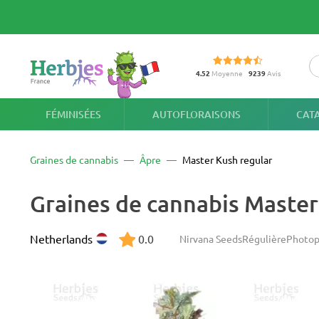
4.52
Moyenne
9239
Avis
FÉMINISÉES
AUTOFLORAISONS
CAT
Graines de cannabis
Âpre
Master Kush regular
Graines de cannabis Master
Netherlands
0.0
Nirvana Seeds
Régulière
Photop