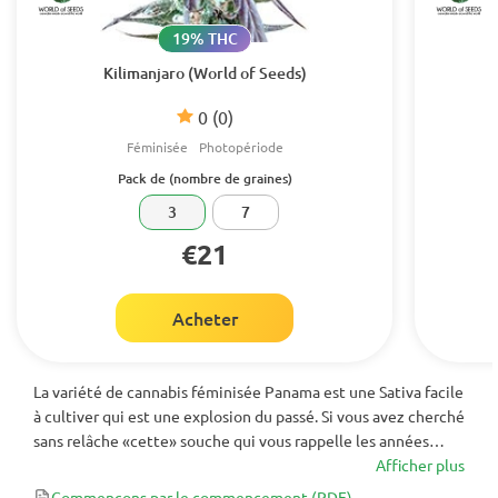
19% THC
Kilimanjaro (World of Seeds)
0
(0)
Féminisée
Photopériode
Pack de (nombre de graines)
3
7
€21
Acheter
La variété de cannabis féminisée Panama est une Sativa facile
à cultiver qui est une explosion du passé. Si vous avez cherché
sans relâche «cette» souche qui vous rappelle les années
1970 - alors c'est tout. Son goût tropical et épicé rappelle les
Afficher plus
jungles dont elle est originaire, ses têtes ressemblant à des
Commençons par le commencement
(PDF)