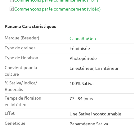
lances vous choqueront une fois qu'elles seront terminées en
Commençons par le commencement
(vidéo)
11 semaines.
Panama Caractéristiques
Marque (Breeder)
CannaBioGen
Type de graines
Féminisée
Type de floraison
Photopériode
Convient pour la
En extérieur, En intérieur
culture
% Sativa/ Indica/
100% Sativa
Ruderalis
Temps de floraison
77 - 84 jours
en intérieur
Effet
Une Sativa incontournable
Génétique
Panaméenne Sativa