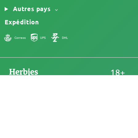
Autres pays
Expédition
Correos
UPS
DHL
18+
France
Chez Herbies Head Shop, les graines de cannabis sont
vendues en tant que souvenirs et ne doivent pas être