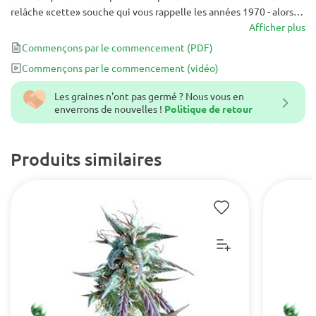
relâche «cette» souche qui vous rappelle les années 1970 - alors
c'est tout. Son goût tropical et épicé rappelle les jungles dont elle
Afficher plus
est originaire, ses têtes ressemblant à des lances vous choqueront
Commençons par le commencement
(PDF)
une fois qu'elles seront terminées en 11 semaines.
Commençons par le commencement
(vidéo)
Les graines n'ont pas germé ? Nous vous en
enverrons de nouvelles !
Politique de retour
Produits similaires