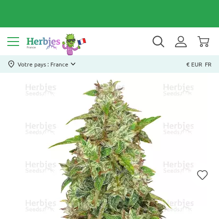
Votre pays : France
€ EUR
FR