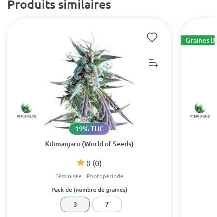
Produits similaires
Graines B
19% THC
Kilimanjaro (World of Seeds)
0
(0)
Féminisée
Photopériode
Pack de (nombre de graines)
3
7