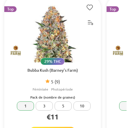
Top
Top
29% THC
Bubba Kush (Barney's Farm)
5
(9)
Féminisée
Photopériode
Pack de (nombre de graines)
1
3
5
10
€11