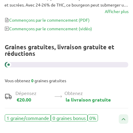
et sucrées. Avec 24-26% de THC, ce bourgeon peut submerger un
utilisateur occasionnel ou ravir un consommateur aguerri pendant
Afficher plus
des heures. Malgré sa dominance Indica procurant une détente
Commençons par le commencement
(PDF)
profonde, la variété stimule suffisamment pour être votre alliée
Commençons par le commencement
(vidéo)
lors de fêtes, d'exercices ou de balades à vélo.
Graines gratuites, livraison gratuite et
réductions
Vous obtenez
0
graines gratuites
Dépensez
Obtenez
€20.00
la livraison gratuite
1 graine/commande
0 graines bonus
0%