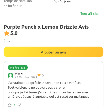
Temps de floraison
60 - 65 jours
en intérieur
Tout afficher
Purple Punch x Lemon Drizzle Avis
5.0
2 avis
Ajouter un avis
Meilleur avis
Mia H
5
23 Octobre 2024
J'ai vraiment apprécié la saveur de cette variété.
Tout va bien, je ne pouvais pas y croire
Lorsque je l'ai fumé, j'ai senti des notes terreuses avec un
arrière-goût sucré agréable qui est resté sur ma langue.
Chaque bouffée était agréable et cela a rendu l'expérience
encore meilleure. J'adore les variétés qui ont des saveurs
2