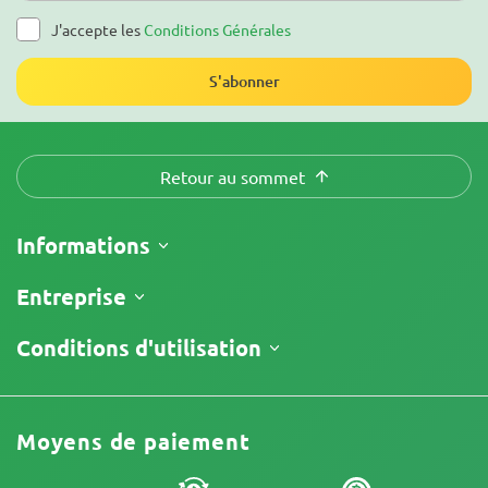
J'accepte les
Conditions Générales
S'abonner
Retour au sommet
Informations
Expédition
Entreprise
Suivre ma commande
À propos
Conditions d'utilisation
Politique de Retour
Contacts
Liste de prix
Conditions générales
Avis
Promotions
Clause limitative de responsabilité
Programme d'affiliation
Moyens de paiement
Politique de confidentialité
Nos auteurs
Politique de cookies