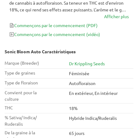
de cannabis à autofloraison. Sa teneur en THC est d'environ
18%, ce qui rend ses effets assez puissants. L'arôme et le goût
sont également assez forts et vous feront réaliser que le nom
Afficher plus
de la variété est bien mérité. Bien que vous puissiez fumer
Commençons par le commencement
(PDF)
cette variété à tout moment, l'après-midi et la nuit seraient
Commençons par le commencement
(vidéo)
les plus idéales.
Sonic Bloom Auto Caractéristiques
Marque (Breeder)
Dr Krippling Seeds
Type de graines
Féminisée
Type de floraison
Autofloraison
Convient pour la
En extérieur, En intérieur
culture
THC
18%
% Sativa/ Indica/
Hybride Indica/Ruderalis
Ruderalis
De la graine à la
65 jours