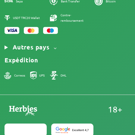
Plan du site
Sepa
Bank Transfer
Bitcoin
Mentions Légales
Contre-
USDT TRC20 Wallet
remboursement
Autres pays
Expédition
Correos
UPS
DHL
18+