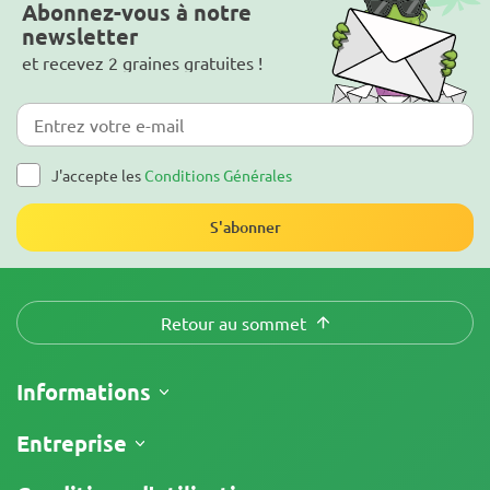
Abonnez-vous à notre
newsletter
et recevez 2 graines gratuites !
J'accepte les
Conditions Générales
S'abonner
Retour au sommet
Informations
Expédition
Entreprise
Suivre ma commande