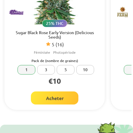
25% THC
Sugar Black Rose Early Version (Delicious
Seeds)
5
(16)
Féminisée
Photopériode
Pack de (nombre de graines)
1
3
5
10
€10
Acheter