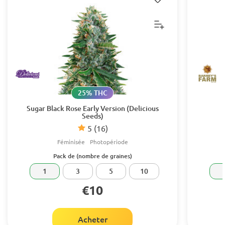
25% THC
Sugar Black Rose Early Version (Delicious
Seeds)
5
(16)
Féminisée
Photopériode
Pack de (nombre de graines)
1
3
5
10
€10
Acheter