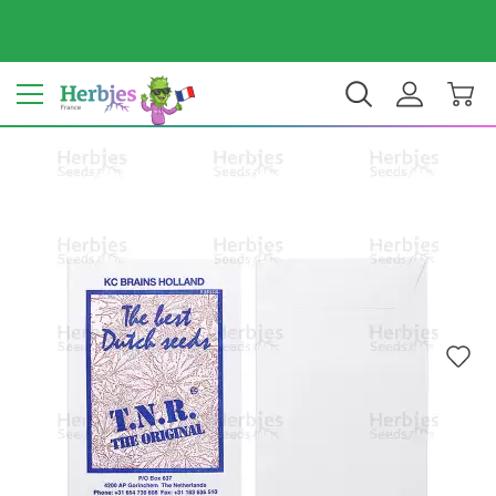
Votre pays : France
€ EUR
FR