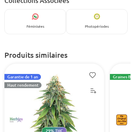
Collections Associées
Féminisées
Photopériodes
Produits similaires
Garantie de 1 an
Graines B
Haut rendement
29% THC