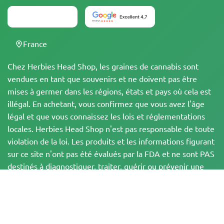
France
Chez Herbies Head Shop, les graines de cannabis sont
vendues en tant que souvenirs et ne doivent pas être
mises à germer dans les régions, états et pays où cela est
illégal. En achetant, vous confirmez que vous avez l'âge
légal et que vous connaissez les lois et réglementations
locales. Herbies Head Shop n'est pas responsable de toute
violation de la loi. Les produits et les informations figurant
sur ce site n'ont pas été évalués par la FDA et ne sont PAS
destinés à diagnostiquer, traiter, guérir ou prévenir une
quelconque maladie. Tous les produits contiennent moins
de 0,3 % de THC lorsque cela est applicable,
conformément aux réglementations fédérales. Veuillez
vous assurer que vous respectez les lois locales, car