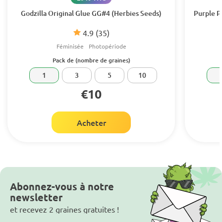
Godzilla Original Glue GG#4 (Herbies Seeds)
Purple P
4.9
(35)
Féminisée
Photopériode
Pack de (nombre de graines)
1
3
5
10
€10
Acheter
Abonnez-vous à notre
newsletter
et recevez 2 graines gratuites !