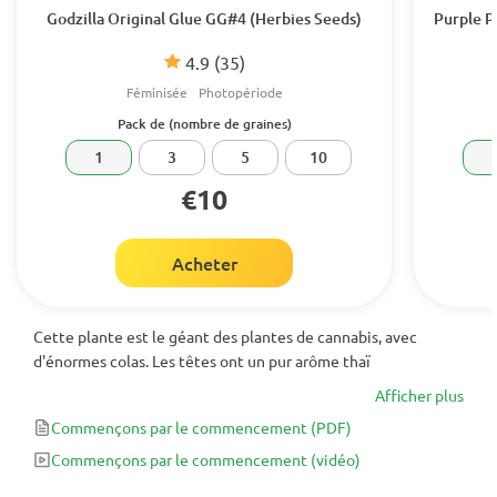
Godzilla Original Glue GG#4 (Herbies Seeds)
Purple P
4.9
(35)
Féminisée
Photopériode
Pack de (nombre de graines)
1
3
5
10
€10
Acheter
Cette plante est le géant des plantes de cannabis, avec
d'énormes colas. Les têtes ont un pur arôme thaï
Afficher plus
Commençons par le commencement
(PDF)
Commençons par le commencement
(vidéo)